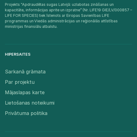
Projekts "Apdraudētas sugas Latvijā: uzlabotas zināšanas un
kapacitāte, informācijas aprite un izpratne” (Nr. LIFE19 GIE/LV/000857 –
LIFE FOR SPECIES) tiek īstenots ar Eiropas Savienības LIFE
programmas un Viedās administrācijas un reģionālās attīstības
ministrijas finansiālu atbalstu.​
HIPERSAITES
Sarkanā grāmata
Par projektu
Mājaslapas karte
Lietošanas noteikumi
Privātuma politika