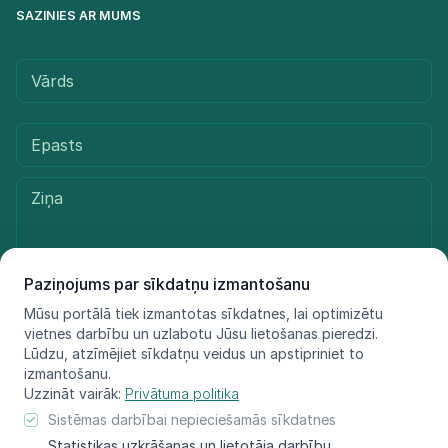
SAZINIES AR MUMS
Paziņojums par sīkdatņu izmantošanu
Mūsu portālā tiek izmantotas sīkdatnes, lai optimizētu
Sūtīt ziņu
vietnes darbību un uzlabotu Jūsu lietošanas pieredzi.
Lūdzu, atzīmējiet sīkdatņu veidus un apstipriniet to
izmantošanu.
Uzzināt vairāk:
Privātuma politika
© LIFE FOR SPECIES, 2021 - 2025
Sistēmas darbībai nepieciešamās sīkdatnes
Informācija atspoguļo tikai projekta LIFE FOR SPECIES īstenotāju
Statistikas uzkrāšanas un lietotāja darbību