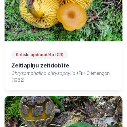
Kritiski apdraudēta (CR)
Zeltlapiņu zeltdobīte
Chrysomphalina chrysophylla
(Fr.) Clémençon
(1982)