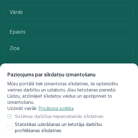
Paziņojums par sīkdatņu izmantošanu
Mūsu portālā tiek izmantotas sīkdatnes, lai optimizētu
Sūtīt ziņu
vietnes darbību un uzlabotu Jūsu lietošanas pieredzi.
Lūdzu, atzīmējiet sīkdatņu veidus un apstipriniet to
izmantošanu.
Uzzināt vairāk:
Privātuma politika
© LIFE FOR SPECIES, 2021 - 2025
Sistēmas darbībai nepieciešamās sīkdatnes
Informācija atspoguļo tikai projekta LIFE FOR SPECIES īstenotāju
Statistikas uzkrāšanas un lietotāja darbību
redzējumu, Eiropas Klimata, infrastruktūras
profilēšanas sīkdatnes
un vides izpildaģentūra nav atbildīga par šeit sniegtās informācijas
iespējamo izmantojumu.​