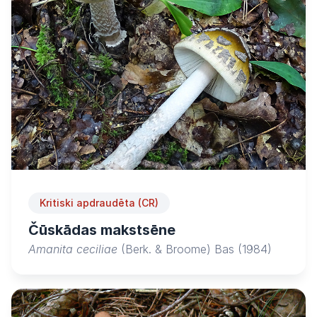
Kritiski apdraudēta (CR)
Čūskādas makstsēne
Amanita ceciliae
(Berk. & Broome) Bas (1984)