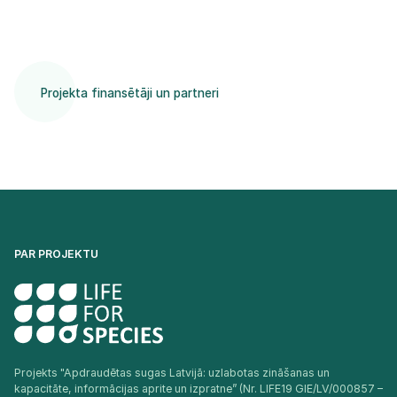
Projekta finansētāji un partneri
PAR PROJEKTU
Projekts "Apdraudētas sugas Latvijā: uzlabotas zināšanas un
kapacitāte, informācijas aprite un izpratne” (Nr. LIFE19 GIE/LV/000857 –