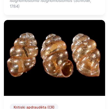
Isognomostoma isognomostomos
(Schröter,
1784)
Kritiski apdraudēta (CR)