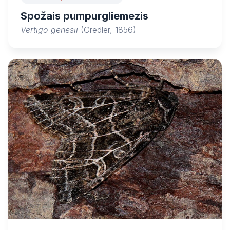
Spožais pumpurgliemezis
Vertigo genesii
(Gredler, 1856)