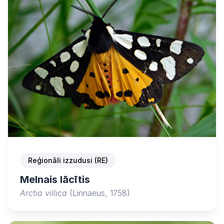
Reģionāli izzudusi (RE)
Melnais lācītis
Arctia villica
(Linnaeus, 1758)