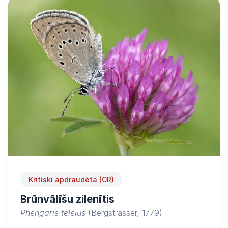
Kritiski apdraudēta (CR)
Brūnvālīšu zilenītis
Phengaris teleius
(Bergsträsser, 1779)