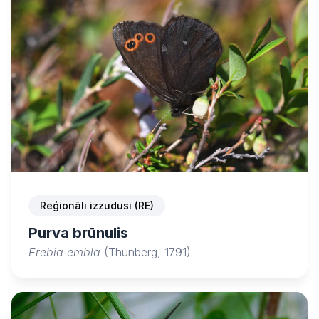
Reģionāli izzudusi (RE)
Purva brūnulis
Erebia embla
(Thunberg, 1791)