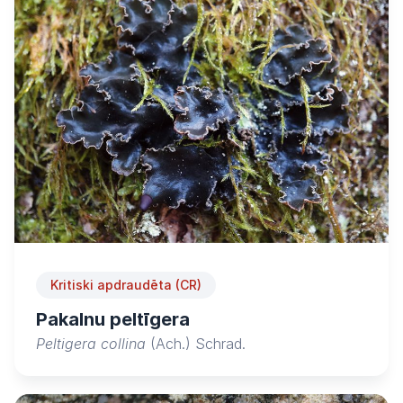
Kritiski apdraudēta (CR)
Pakalnu peltīgera
Peltigera collina
(Ach.) Schrad.