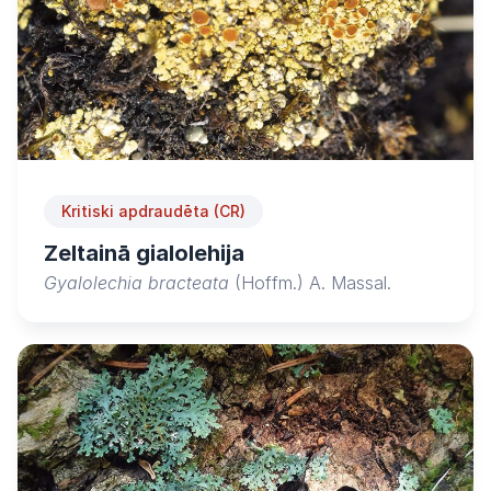
Kritiski apdraudēta (CR)
Zeltainā gialolehija
Gyalolechia bracteata
(Hoffm.) A. Massal.