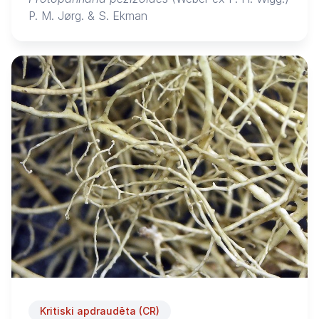
P. M. Jørg. & S. Ekman
Kritiski apdraudēta (CR)