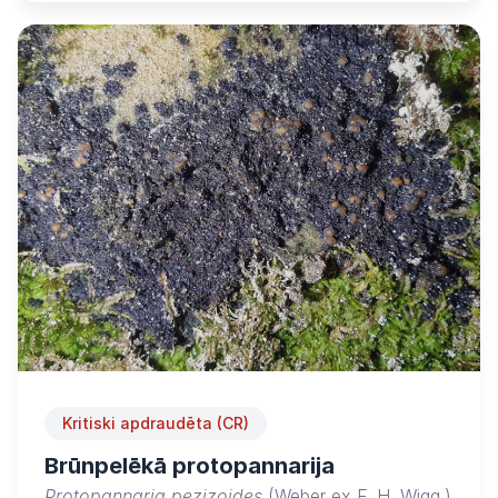
Kritiski apdraudēta (CR)
Brūnpelēkā protopannarija
Protopannaria pezizoides
(Weber ex F. H. Wigg.)