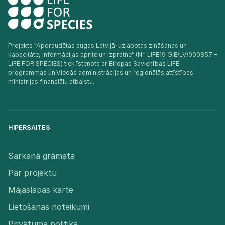
Projekts "Apdraudētas sugas Latvijā: uzlabotas zināšanas un
kapacitāte, informācijas aprite un izpratne” (Nr. LIFE19 GIE/LV/000857 –
LIFE FOR SPECIES) tiek īstenots ar Eiropas Savienības LIFE
programmas un Viedās administrācijas un reģionālās attīstības
ministrijas finansiālu atbalstu.​
HIPERSAITES
Sarkanā grāmata
Par projektu
Mājaslapas karte
Lietošanas noteikumi
Privātuma politika