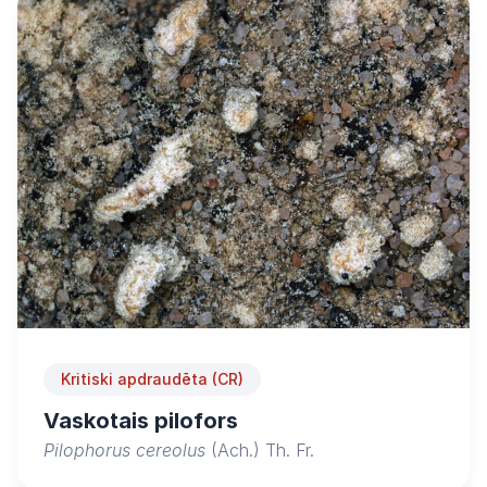
Kritiski apdraudēta (CR)
Vaskotais pilofors
Pilophorus cereolus
(Ach.) Th. Fr.