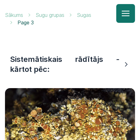
Sākums
Sugu grupas
Sugas
Page 3
Sistemātiskais rādītājs -
kārtot pēc: