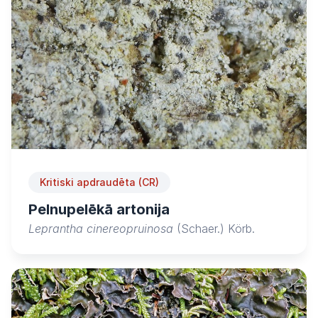
Kritiski apdraudēta (CR)
Pelnupelēkā artonija
Leprantha cinereopruinosa
(Schaer.) Körb.