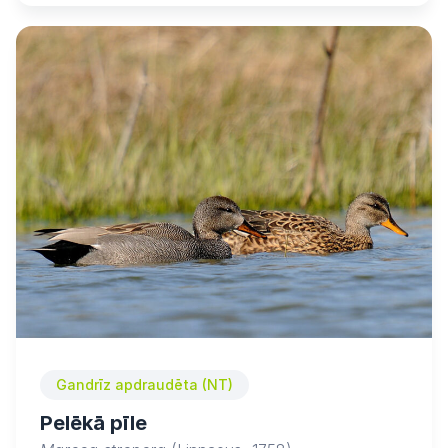
Gandrīz apdraudēta (NT)
Pelēkā pīle