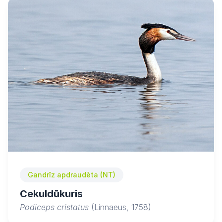
Gandrīz apdraudēta (NT)
Cekuldūkuris
Podiceps cristatus
(Linnaeus, 1758)