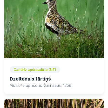
Gandrīz apdraudēta (NT)
Dzeltenais tārtiņš
Pluvialis apricaria
(Linnaeus, 1758)