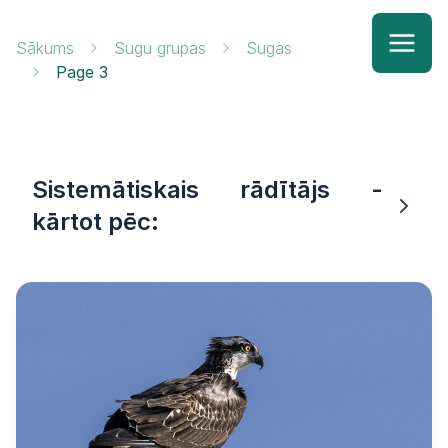
Sākums
Sugu grupas
Sugas
Page 3
Sistemātiskais rādītājs -
kārtot pēc: