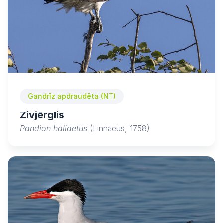
Gandrīz apdraudēta (NT)
Zivjērglis
Pandion haliaetus
(Linnaeus, 1758)