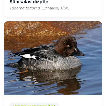
Sāmsalas dižpīle
Tadorna tadorna
(Linnaeus, 1758)