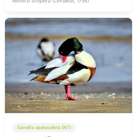
Mareca strepera
(Linnaeus, 1758)
Gandrīz apdraudēta (NT)