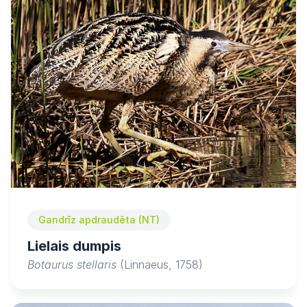
Gandrīz apdraudēta (NT)
Lielais dumpis
Botaurus stellaris
(Linnaeus, 1758)