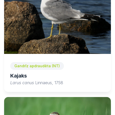
Gandrīz apdraudēta (NT)
Kajaks
Larus canus
Linnaeus, 1758