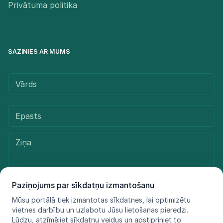
Privātuma politika
SAZINIES AR MUMS
Paziņojums par sīkdatņu izmantošanu
Mūsu portālā tiek izmantotas sīkdatnes, lai optimizētu
Sūtīt ziņu
vietnes darbību un uzlabotu Jūsu lietošanas pieredzi.
Lūdzu, atzīmējiet sīkdatņu veidus un apstipriniet to