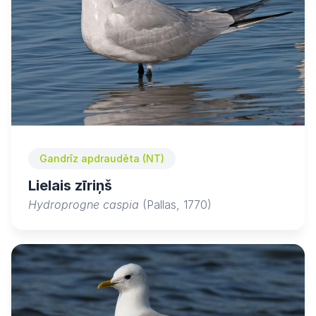
Gandrīz apdraudēta (NT)
Lielais zīriņš
Hydroprogne caspia
(Pallas, 1770)