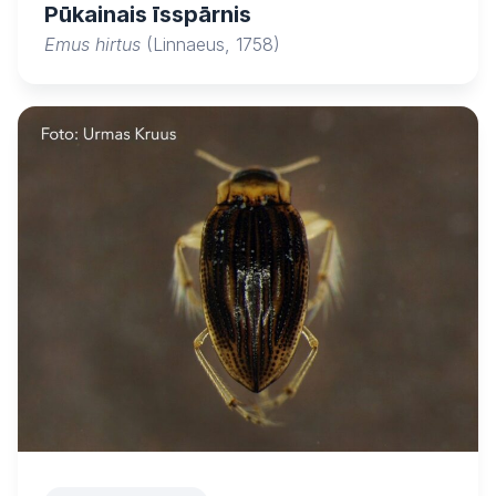
Pūkainais īsspārnis
Emus hirtus
(Linnaeus, 1758)