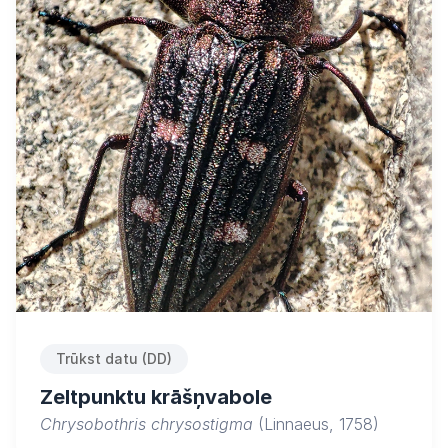
Trūkst datu (DD)
Zeltpunktu krāšņvabole
Chrysobothris chrysostigma
(Linnaeus, 1758)