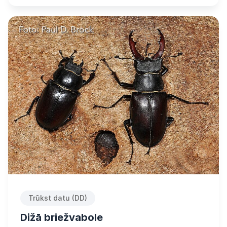
Trūkst datu (DD)
Dižā briežvabole