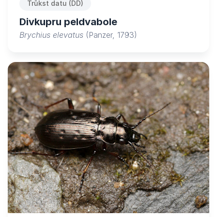
Trūkst datu (DD)
Divkupru peldvabole
Brychius elevatus
(Panzer, 1793)