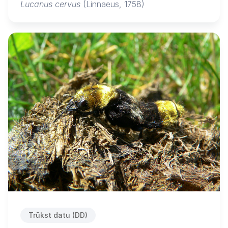
Lucanus cervus
(Linnaeus, 1758)
Trūkst datu (DD)