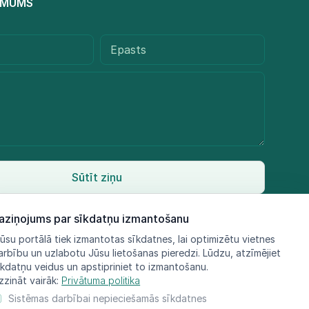
R MUMS
Sūtīt ziņu
aziņojums par sīkdatņu izmantošanu
ūsu portālā tiek izmantotas sīkdatnes, lai optimizētu vietnes
arbību un uzlabotu Jūsu lietošanas pieredzi. Lūdzu, atzīmējiet
īkdatņu veidus un apstipriniet to izmantošanu.
zzināt vairāk:
Privātuma politika
Sistēmas darbībai nepieciešamās sīkdatnes