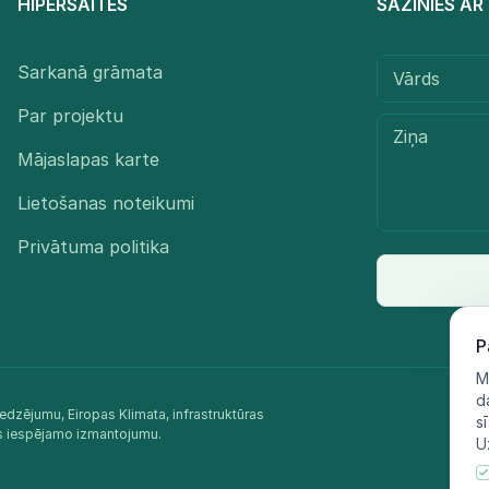
HIPERSAITES
SAZINIES A
Sarkanā grāmata
Par projektu
Mājaslapas karte
Lietošanas noteikumi
Privātuma politika
P
M
d
edzējumu, Eiropas Klimata, infrastruktūras
s
as iespējamo izmantojumu.​
U