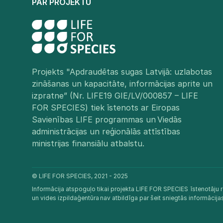
PAR PROJEKTU
Projekts "Apdraudētas sugas Latvijā: uzlabotas
zināšanas un kapacitāte, informācijas aprite un
izpratne” (Nr. LIFE19 GIE/LV/000857 – LIFE
FOR SPECIES) tiek īstenots ar Eiropas
Savienības LIFE programmas un Viedās
administrācijas un reģionālās attīstības
ministrijas finansiālu atbalstu.​
© LIFE FOR SPECIES, 2021 - 2025
Informācija atspoguļo tikai projekta LIFE FOR SPECIES īstenotāju r
un vides izpildaģentūra nav atbildīga par šeit sniegtās informācij