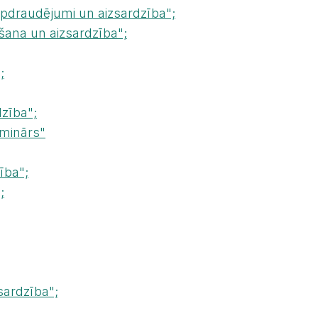
pdraudējumi un aizsardzība";
šana un aizsardzība";
;
zība";
eminārs"
ība";
;
sardzība";