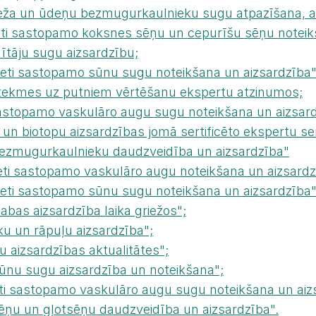
"Meža un ūdeņu bezmugurkaulnieku sugu atpazīšana, a
Reti sastopamo koksnes sēņu un cepurīšu sēņu noteik
dītāju sugu aizsardzību;
Reti sastopamo sūnu sugu noteikšana un aizsardzība"
ietekmes uz putniem vērtēšanu ekspertu atzinumos;
 sastopamo vaskulāro augu sugu noteikšana un aizsard
 un biotopu aizsardzības jomā sertificēto ekspertu s
"Bezmugurkaulnieku daudzveidība un aizsardzība"
Reti sastopamo vaskulāro augu noteikšana un aizsardz
Reti sastopamo sūnu sugu noteikšana un aizsardzība"
abas aizsardzība laika griežos";
ku un rāpuļu aizsardzība";
u aizsardzības aktualitātes";
Sūnu sugu aizsardzība un noteikšana";
Reti sastopamo vaskulāro augu sugu noteikšana un aiz
Sēņu un gļotsēņu daudzveidība un aizsardzība".