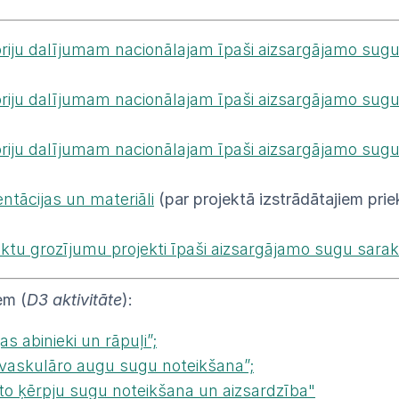
egoriju dalījumam nacionālajam īpaši aizsargājamo sug
egoriju dalījumam nacionālajam īpaši aizsargājamo su
egoriju dalījumam nacionālajam īpaši aizsargājamo sug
ntācijas un materiāli
(par projektā izstrādātajiem pr
ktu grozījumu projekti īpaši aizsargājamo sugu sarak
em (
D3 aktivitāte
):
s abinieki un rāpuļi”;
 vaskulāro augu sugu noteikšana”;
eto ķērpju sugu noteikšana un aizsardzība"