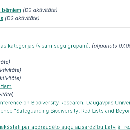
s bērniem
(D2 aktivitāte)
as
(D2 aktivitāte)
rtās kategorijas (visām sugu grupām).
(atjaunots 07.05
tāte)
ktivitāte)
ktivitāte)
ātiem
itāte
)
onference on Biodiversity Research, Daugavpils Unive
ce "Safeguarding Biodiversity: Red Lists and Beyond",
ekšstati par apdraudēto sugu aizsardzību Latvijā" re