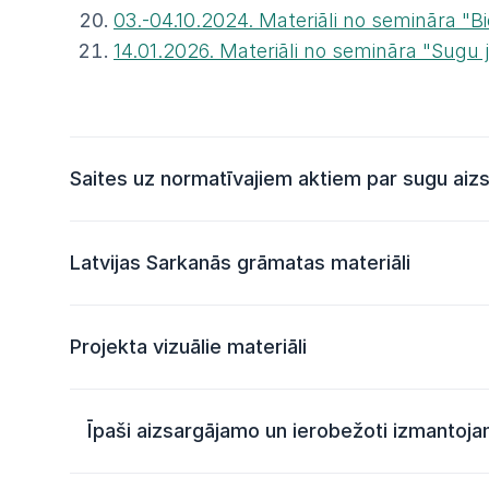
03.-04.10.2024. Materiāli no semināra "B
14.01.2026. Materiāli no semināra "Sugu j
Saites uz normatīvajiem aktiem par sugu aiz
Īpaši aizsargājamo un ierobežoti izmant
Latvijas Sarkanās grāmatas materiāli
Sugu saraksts, kurām iespējams veidot
Sugu un biotopu aizsardzības likums
Latvijas Sarkanās grāmatas pēdējā redakcija i
Projekta vizuālie materiāli
paparžaugi un sēklaugi, 167 bezmugurkaulnieki, 1
Latvijas sarkanās grāmatas sugu saraksts pi
Projekta LIFE FOR SPECIES logotips (Formāts 
Īpaši aizsargājamo un ierobežoti izmantoj
Projekta LIFE FOR SPECIES logotips, (Formāts