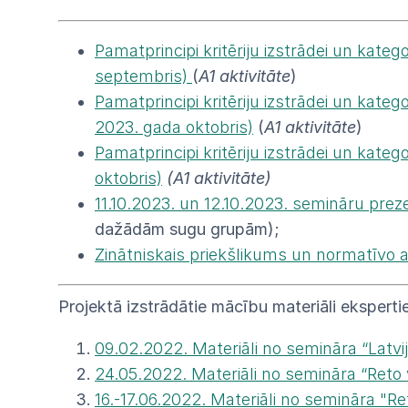
Pamatprincipi kritēriju izstrādei un kat
septembris)
(
A1 aktivitāte
)
Pamatprincipi kritēriju izstrādei un kat
2023. gada oktobris)
(
A1 aktivitāte
)
Pamatprincipi kritēriju izstrādei un kat
oktobris)
(A1 aktivitāte)
11.10.2023. un 12.10.2023. semināru preze
dažādām sugu grupām);
Zinātniskais priekšlikums un normatīvo a
Projektā izstrādātie mācību materiāli eksperti
09.02.2022. Materiāli no semināra “Latvija
24.05.2022. Materiāli no semināra “Reto
16.-17.06.2022. Materiāli no semināra "R