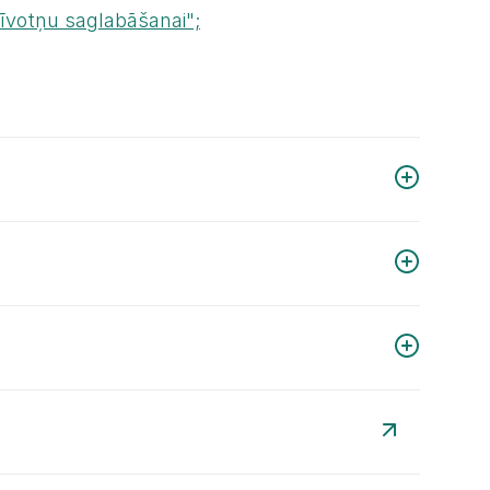
zīvotņu saglabāšanai";
s, kuros aprakstītas 38 sēnes, 34 ķērpji, 319