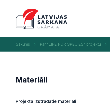
Sākums
Par “LIFE FOR SPECIES” projektu
Materiāli
Projektā izstrādātie materiāli