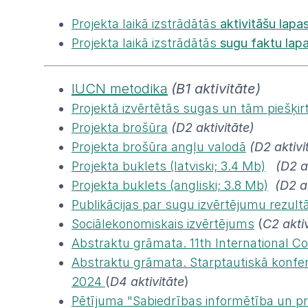
Projekta laikā izstrādātās
aktivitāšu lapa
Projekta laikā izstrādātās
sugu faktu lap
IUCN metodika
(B1 aktivitāte)
Projektā izvērtētās sugas un tām piešķi
Projekta brošūra
(D2 aktivitāte)
Projekta brošūra angļu valodā
(D2 aktivi
Projekta buklets (latviski; 3.4 Mb)
(D2 a
Projekta buklets (angliski; 3.8 Mb)
(D2 a
Publikācijas par sugu izvērtējumu rezult
Sociālekonomiskais izvērtējums
(
C2 aktiv
Abstraktu grāmata. 11th International C
Abstraktu grāmata. Starptautiskā konferen
2024
(
D4 aktivitāte
)
Pētījuma "Sabiedrības informētība un pri