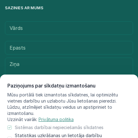
SAZINIES AR MUMS
Paziņojums par sīkdatņu izmantošanu
Mūsu portālā tiek izmantotas sīkdatnes, lai optimizētu
vietnes darbību un uzlabotu Jūsu lietošanas pieredzi.
Sūtīt ziņu
Lūdzu, atzīmējiet sīkdatņu veidus un apstipriniet to
izmantošanu.
Uzzināt vairāk:
Privātuma politika
Sistēmas darbībai nepieciešamās sīkdatnes
© LIFE FOR SPECIES, 2021 - 2025
Statistikas uzkrāšanas un lietotāja darbību
Informācija atspoguļo tikai projekta LIFE FOR SPECIES īstenotāju