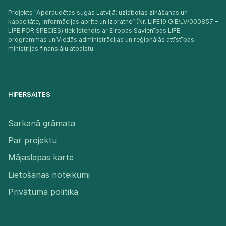
Projekts "Apdraudētas sugas Latvijā: uzlabotas zināšanas un
kapacitāte, informācijas aprite un izpratne” (Nr. LIFE19 GIE/LV/000857 –
LIFE FOR SPECIES) tiek īstenots ar Eiropas Savienības LIFE
programmas un Viedās administrācijas un reģionālās attīstības
ministrijas finansiālu atbalstu.​
HIPERSAITES
Sarkanā grāmata
Par projektu
Mājaslapas karte
Lietošanas noteikumi
Privātuma politika