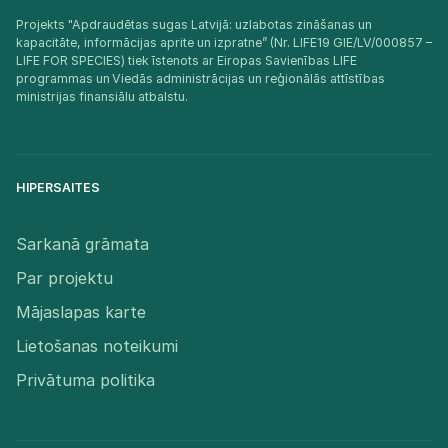
Projekts "Apdraudētas sugas Latvijā: uzlabotas zināšanas un
kapacitāte, informācijas aprite un izpratne” (Nr. LIFE19 GIE/LV/000857 –
LIFE FOR SPECIES) tiek īstenots ar Eiropas Savienības LIFE
programmas un Viedās administrācijas un reģionālās attīstības
ministrijas finansiālu atbalstu.​
HIPERSAITES
Sarkanā grāmata
Par projektu
Mājaslapas karte
Lietošanas noteikumi
Privātuma politika