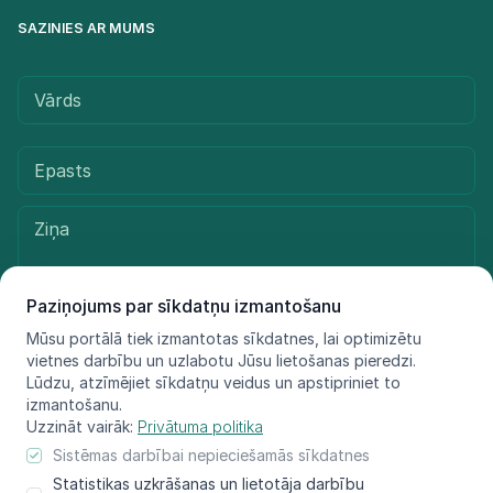
SAZINIES AR MUMS
Paziņojums par sīkdatņu izmantošanu
Mūsu portālā tiek izmantotas sīkdatnes, lai optimizētu
vietnes darbību un uzlabotu Jūsu lietošanas pieredzi.
Sūtīt ziņu
Lūdzu, atzīmējiet sīkdatņu veidus un apstipriniet to
izmantošanu.
Uzzināt vairāk:
Privātuma politika
Sistēmas darbībai nepieciešamās sīkdatnes
© LIFE FOR SPECIES, 2021 - 2025
Statistikas uzkrāšanas un lietotāja darbību
Informācija atspoguļo tikai projekta LIFE FOR SPECIES īstenotāju