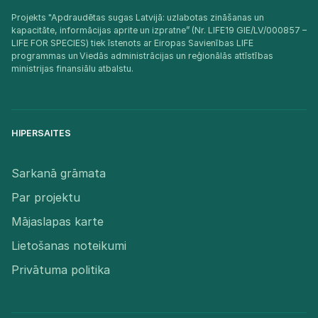
Projekts "Apdraudētas sugas Latvijā: uzlabotas zināšanas un
kapacitāte, informācijas aprite un izpratne” (Nr. LIFE19 GIE/LV/000857 –
LIFE FOR SPECIES) tiek īstenots ar Eiropas Savienības LIFE
programmas un Viedās administrācijas un reģionālās attīstības
ministrijas finansiālu atbalstu.​
HIPERSAITES
Sarkanā grāmata
Par projektu
Mājaslapas karte
Lietošanas noteikumi
Privātuma politika