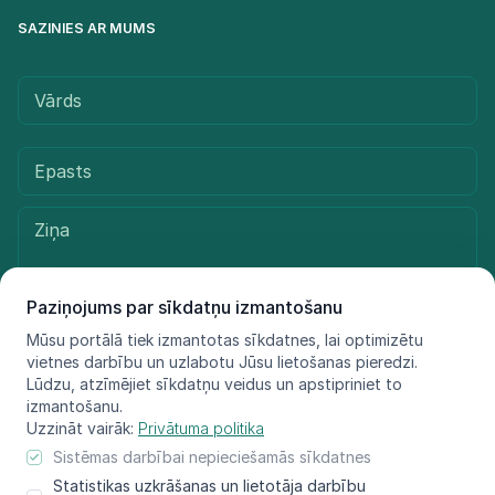
SAZINIES AR MUMS
Paziņojums par sīkdatņu izmantošanu
Mūsu portālā tiek izmantotas sīkdatnes, lai optimizētu
vietnes darbību un uzlabotu Jūsu lietošanas pieredzi.
Sūtīt ziņu
Lūdzu, atzīmējiet sīkdatņu veidus un apstipriniet to
izmantošanu.
Uzzināt vairāk:
Privātuma politika
Sistēmas darbībai nepieciešamās sīkdatnes
© LIFE FOR SPECIES, 2021 - 2025
Statistikas uzkrāšanas un lietotāja darbību
Informācija atspoguļo tikai projekta LIFE FOR SPECIES īstenotāju