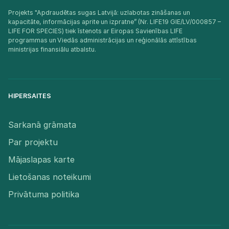
Projekts "Apdraudētas sugas Latvijā: uzlabotas zināšanas un
kapacitāte, informācijas aprite un izpratne” (Nr. LIFE19 GIE/LV/000857 –
LIFE FOR SPECIES) tiek īstenots ar Eiropas Savienības LIFE
programmas un Viedās administrācijas un reģionālās attīstības
ministrijas finansiālu atbalstu.​
HIPERSAITES
Sarkanā grāmata
Par projektu
Mājaslapas karte
Lietošanas noteikumi
Privātuma politika