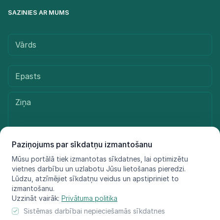
SAZINIES AR MUMS
Paziņojums par sīkdatņu izmantošanu
Mūsu portālā tiek izmantotas sīkdatnes, lai optimizētu
Sūtīt ziņu
vietnes darbību un uzlabotu Jūsu lietošanas pieredzi.
Lūdzu, atzīmējiet sīkdatņu veidus un apstipriniet to
izmantošanu.
Uzzināt vairāk:
Privātuma politika
© LIFE FOR SPECIES, 2021 - 2025
Sistēmas darbībai nepieciešamās sīkdatnes
Informācija atspoguļo tikai projekta LIFE FOR SPECIES īstenotāju