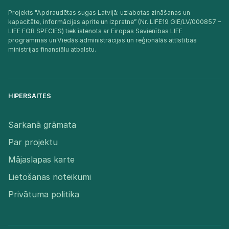
Projekts "Apdraudētas sugas Latvijā: uzlabotas zināšanas un
kapacitāte, informācijas aprite un izpratne” (Nr. LIFE19 GIE/LV/000857 –
LIFE FOR SPECIES) tiek īstenots ar Eiropas Savienības LIFE
programmas un Viedās administrācijas un reģionālās attīstības
ministrijas finansiālu atbalstu.​
HIPERSAITES
Sarkanā grāmata
Par projektu
Mājaslapas karte
Lietošanas noteikumi
Privātuma politika