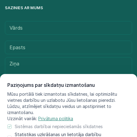
SAZINIES AR MUMS
Paziņojums par sīkdatņu izmantošanu
Mūsu portālā tiek izmantotas sīkdatnes, lai optimizētu
vietnes darbību un uzlabotu Jūsu lietošanas pieredzi.
Sūtīt ziņu
Lūdzu, atzīmējiet sīkdatņu veidus un apstipriniet to
izmantošanu.
Uzzināt vairāk:
Privātuma politika
Sistēmas darbībai nepieciešamās sīkdatnes
© LIFE FOR SPECIES, 2021 - 2025
Statistikas uzkrāšanas un lietotāja darbību
Informācija atspoguļo tikai projekta LIFE FOR SPECIES īstenotāju