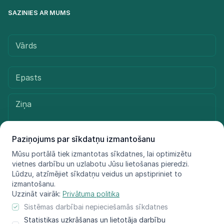
SAZINIES AR MUMS
Paziņojums par sīkdatņu izmantošanu
Mūsu portālā tiek izmantotas sīkdatnes, lai optimizētu
vietnes darbību un uzlabotu Jūsu lietošanas pieredzi.
Sūtīt ziņu
Lūdzu, atzīmējiet sīkdatņu veidus un apstipriniet to
izmantošanu.
Uzzināt vairāk:
Privātuma politika
Sistēmas darbībai nepieciešamās sīkdatnes
© LIFE FOR SPECIES, 2021 - 2025
Statistikas uzkrāšanas un lietotāja darbību
Informācija atspoguļo tikai projekta LIFE FOR SPECIES īstenotāju