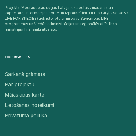
Projekts "Apdraudētas sugas Latvijā: uzlabotas zināšanas un
kapacitāte, informācijas aprite un izpratne” (Nr. LIFE19 GIE/LV/000857 –
LIFE FOR SPECIES) tiek īstenots ar Eiropas Savienības LIFE
programmas un Viedās administrācijas un reģionālās attīstības
ministrijas finansiālu atbalstu.​
HIPERSAITES
Sarkanā grāmata
Par projektu
Mājaslapas karte
Lietošanas noteikumi
Privātuma politika