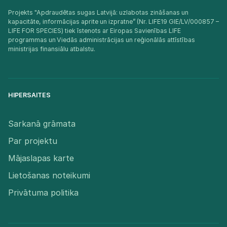
Projekts "Apdraudētas sugas Latvijā: uzlabotas zināšanas un
kapacitāte, informācijas aprite un izpratne” (Nr. LIFE19 GIE/LV/000857 –
LIFE FOR SPECIES) tiek īstenots ar Eiropas Savienības LIFE
programmas un Viedās administrācijas un reģionālās attīstības
ministrijas finansiālu atbalstu.​
HIPERSAITES
Sarkanā grāmata
Par projektu
Mājaslapas karte
Lietošanas noteikumi
Privātuma politika