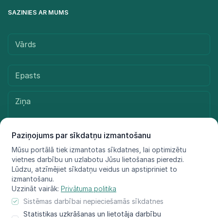
SAZINIES AR MUMS
Paziņojums par sīkdatņu izmantošanu
Mūsu portālā tiek izmantotas sīkdatnes, lai optimizētu
vietnes darbību un uzlabotu Jūsu lietošanas pieredzi.
Sūtīt ziņu
Lūdzu, atzīmējiet sīkdatņu veidus un apstipriniet to
izmantošanu.
Uzzināt vairāk:
Privātuma politika
Sistēmas darbībai nepieciešamās sīkdatnes
© LIFE FOR SPECIES, 2021 - 2025
Statistikas uzkrāšanas un lietotāja darbību
Informācija atspoguļo tikai projekta LIFE FOR SPECIES īstenotāju