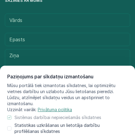
SAZINIES AR MUMS
Paziņojums par sīkdatņu izmantošanu
Mūsu portālā tiek izmantotas sīkdatnes, lai optimizētu
vietnes darbību un uzlabotu Jūsu lietošanas pieredzi.
Sūtīt ziņu
Lūdzu, atzīmējiet sīkdatņu veidus un apstipriniet to
izmantošanu.
Uzzināt vairāk:
Privātuma politika
Sistēmas darbībai nepieciešamās sīkdatnes
© LIFE FOR SPECIES, 2021 - 2025
Statistikas uzkrāšanas un lietotāja darbību
Informācija atspoguļo tikai projekta LIFE FOR SPECIES īstenotāju
profilēšanas sīkdatnes
redzējumu, Eiropas Klimata, infrastruktūras