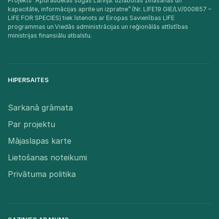
Projekts "Apdraudētas sugas Latvijā: uzlabotas zināšanas un
kapacitāte, informācijas aprite un izpratne” (Nr. LIFE19 GIE/LV/000857 –
LIFE FOR SPECIES) tiek īstenots ar Eiropas Savienības LIFE
programmas un Viedās administrācijas un reģionālās attīstības
ministrijas finansiālu atbalstu.​
HIPERSAITES
Sarkanā grāmata
Par projektu
Mājaslapas karte
Lietošanas noteikumi
Privātuma politika