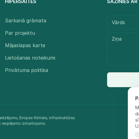
HIPERSAITES
SAZINIES A
Sarkanā grāmata
Par projektu
Mājaslapas karte
Lietošanas noteikumi
Privātuma politika
P
M
d
edzējumu, Eiropas Klimata, infrastruktūras
s
as iespējamo izmantojumu.​
U