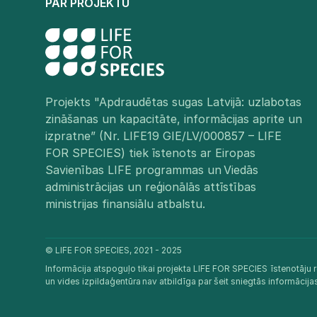
PAR PROJEKTU
Projekts "Apdraudētas sugas Latvijā: uzlabotas
zināšanas un kapacitāte, informācijas aprite un
izpratne” (Nr. LIFE19 GIE/LV/000857 – LIFE
FOR SPECIES) tiek īstenots ar Eiropas
Savienības LIFE programmas un Viedās
administrācijas un reģionālās attīstības
ministrijas finansiālu atbalstu.​
© LIFE FOR SPECIES, 2021 - 2025
Informācija atspoguļo tikai projekta LIFE FOR SPECIES īstenotāju r
un vides izpildaģentūra nav atbildīga par šeit sniegtās informācij