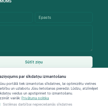
R MUMS
Sūtīt ziņu
aziņojums par sīkdatņu izmantošanu
ūsu portālā tiek izmantotas sīkdatnes, lai optimizētu vietnes
arbību un uzlabotu Jūsu lietošanas pieredzi. Lūdzu, atzīmējiet
īkdatņu veidus un apstipriniet to izmantošanu.
zzināt vairāk:
Privātuma politika
Sistēmas darbībai nepieciešamās sīkdatnes