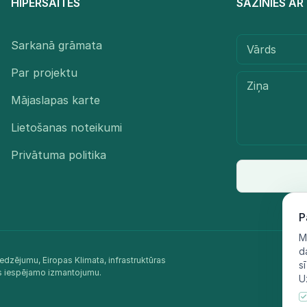
HIPERSAITES
SAZINIES A
Sarkanā grāmata
Par projektu
Mājaslapas karte
Lietošanas noteikumi
Privātuma politika
P
M
d
edzējumu, Eiropas Klimata, infrastruktūras
s
as iespējamo izmantojumu.​
U