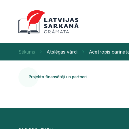
Sākums
Atslēgas vārdi
Acetropis carinat
Projekta finansētāji un partneri