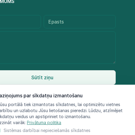
R MUMS
Sūtīt ziņu
aziņojums par sīkdatņu izmantošanu
ūsu portālā tiek izmantotas sīkdatnes, lai optimizētu vietnes
arbību un uzlabotu Jūsu lietošanas pieredzi. Lūdzu, atzīmējiet
īkdatņu veidus un apstipriniet to izmantošanu.
zzināt vairāk:
Privātuma politika
Sistēmas darbībai nepieciešamās sīkdatnes