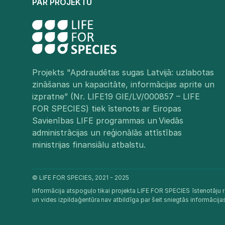
PAR PROJEKTU
Projekts "Apdraudētas sugas Latvijā: uzlabotas
zināšanas un kapacitāte, informācijas aprite un
izpratne” (Nr. LIFE19 GIE/LV/000857 – LIFE
FOR SPECIES) tiek īstenots ar Eiropas
Savienības LIFE programmas un Viedās
administrācijas un reģionālās attīstības
ministrijas finansiālu atbalstu.​
© LIFE FOR SPECIES, 2021 - 2025
Informācija atspoguļo tikai projekta LIFE FOR SPECIES īstenotāju r
un vides izpildaģentūra nav atbildīga par šeit sniegtās informācij