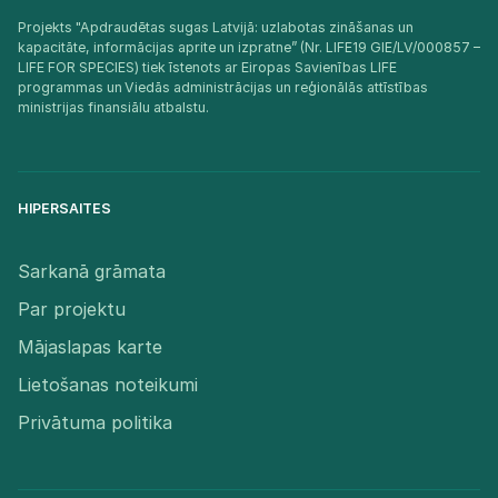
Projekts "Apdraudētas sugas Latvijā: uzlabotas zināšanas un
kapacitāte, informācijas aprite un izpratne” (Nr. LIFE19 GIE/LV/000857 –
LIFE FOR SPECIES) tiek īstenots ar Eiropas Savienības LIFE
programmas un Viedās administrācijas un reģionālās attīstības
ministrijas finansiālu atbalstu.​
HIPERSAITES
Sarkanā grāmata
Par projektu
Mājaslapas karte
Lietošanas noteikumi
Privātuma politika