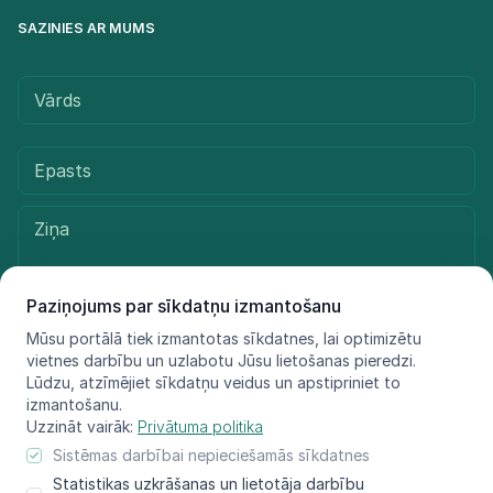
SAZINIES AR MUMS
Paziņojums par sīkdatņu izmantošanu
Mūsu portālā tiek izmantotas sīkdatnes, lai optimizētu
vietnes darbību un uzlabotu Jūsu lietošanas pieredzi.
Sūtīt ziņu
Lūdzu, atzīmējiet sīkdatņu veidus un apstipriniet to
izmantošanu.
Uzzināt vairāk:
Privātuma politika
Sistēmas darbībai nepieciešamās sīkdatnes
© LIFE FOR SPECIES, 2021 - 2025
Statistikas uzkrāšanas un lietotāja darbību
Informācija atspoguļo tikai projekta LIFE FOR SPECIES īstenotāju