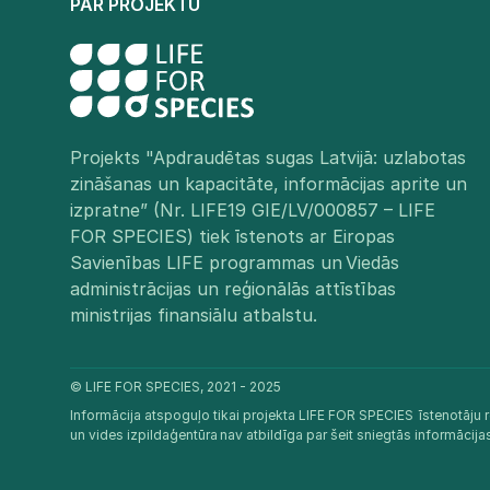
PAR PROJEKTU
Projekts "Apdraudētas sugas Latvijā: uzlabotas
zināšanas un kapacitāte, informācijas aprite un
izpratne” (Nr. LIFE19 GIE/LV/000857 – LIFE
FOR SPECIES) tiek īstenots ar Eiropas
Savienības LIFE programmas un Viedās
administrācijas un reģionālās attīstības
ministrijas finansiālu atbalstu.​
© LIFE FOR SPECIES, 2021 - 2025
Informācija atspoguļo tikai projekta LIFE FOR SPECIES īstenotāju r
un vides izpildaģentūra nav atbildīga par šeit sniegtās informācij