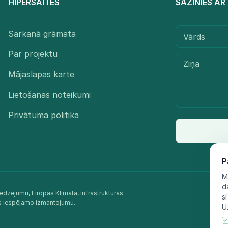
HIPERSAITES
SAZINIES A
Sarkanā grāmata
Par projektu
Mājaslapas karte
Lietošanas noteikumi
Privātuma politika
P
M
d
edzējumu, Eiropas Klimata, infrastruktūras
s
as iespējamo izmantojumu.​
U