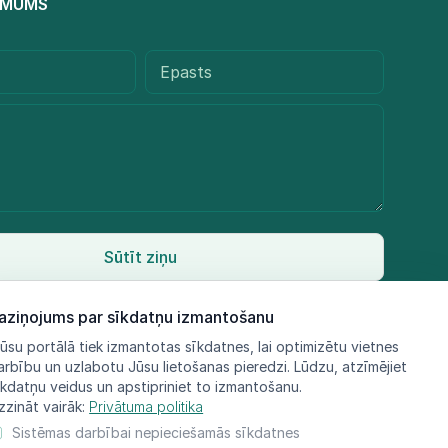
R MUMS
Sūtīt ziņu
aziņojums par sīkdatņu izmantošanu
ūsu portālā tiek izmantotas sīkdatnes, lai optimizētu vietnes
arbību un uzlabotu Jūsu lietošanas pieredzi. Lūdzu, atzīmējiet
īkdatņu veidus un apstipriniet to izmantošanu.
zzināt vairāk:
Privātuma politika
Sistēmas darbībai nepieciešamās sīkdatnes