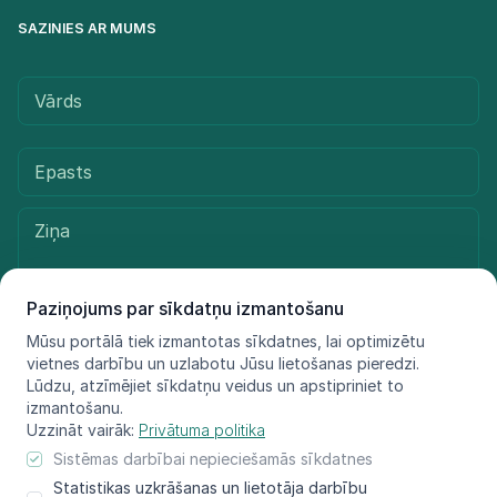
SAZINIES AR MUMS
Paziņojums par sīkdatņu izmantošanu
Mūsu portālā tiek izmantotas sīkdatnes, lai optimizētu
vietnes darbību un uzlabotu Jūsu lietošanas pieredzi.
Sūtīt ziņu
Lūdzu, atzīmējiet sīkdatņu veidus un apstipriniet to
izmantošanu.
Uzzināt vairāk:
Privātuma politika
Sistēmas darbībai nepieciešamās sīkdatnes
© LIFE FOR SPECIES, 2021 - 2025
Statistikas uzkrāšanas un lietotāja darbību
Informācija atspoguļo tikai projekta LIFE FOR SPECIES īstenotāju