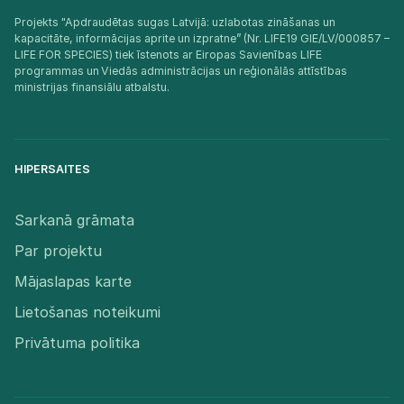
Projekts "Apdraudētas sugas Latvijā: uzlabotas zināšanas un
kapacitāte, informācijas aprite un izpratne” (Nr. LIFE19 GIE/LV/000857 –
LIFE FOR SPECIES) tiek īstenots ar Eiropas Savienības LIFE
programmas un Viedās administrācijas un reģionālās attīstības
ministrijas finansiālu atbalstu.​
HIPERSAITES
Sarkanā grāmata
Par projektu
Mājaslapas karte
Lietošanas noteikumi
Privātuma politika