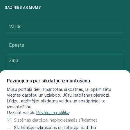
SAZINIES AR MUMS
Paziņojums par sīkdatņu izmantošanu
Mūsu portālā tiek izmantotas sīkdatnes, lai optimizētu
vietnes darbību un uzlabotu Jūsu lietošanas pieredzi.
Sūtīt ziņu
Lūdzu, atzīmējiet sīkdatņu veidus un apstipriniet to
izmantošanu.
Uzzināt vairāk:
Privātuma politika
Sistēmas darbībai nepieciešamās sīkdatnes
© LIFE FOR SPECIES, 2021 - 2025
Statistikas uzkrāšanas un lietotāja darbību
Informācija atspoguļo tikai projekta LIFE FOR SPECIES īstenotāju