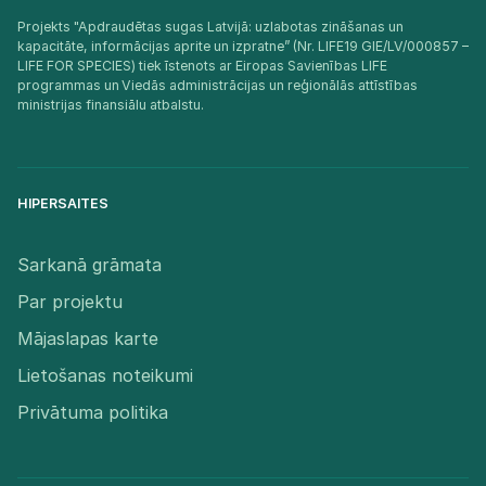
Projekts "Apdraudētas sugas Latvijā: uzlabotas zināšanas un
kapacitāte, informācijas aprite un izpratne” (Nr. LIFE19 GIE/LV/000857 –
LIFE FOR SPECIES) tiek īstenots ar Eiropas Savienības LIFE
programmas un Viedās administrācijas un reģionālās attīstības
ministrijas finansiālu atbalstu.​
HIPERSAITES
Sarkanā grāmata
Par projektu
Mājaslapas karte
Lietošanas noteikumi
Privātuma politika