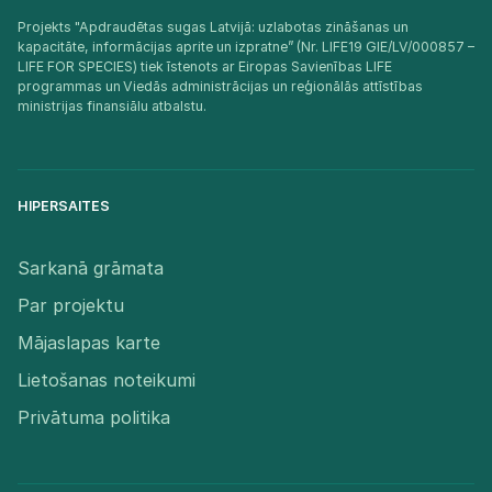
Projekts "Apdraudētas sugas Latvijā: uzlabotas zināšanas un
kapacitāte, informācijas aprite un izpratne” (Nr. LIFE19 GIE/LV/000857 –
LIFE FOR SPECIES) tiek īstenots ar Eiropas Savienības LIFE
programmas un Viedās administrācijas un reģionālās attīstības
ministrijas finansiālu atbalstu.​
HIPERSAITES
Sarkanā grāmata
Par projektu
Mājaslapas karte
Lietošanas noteikumi
Privātuma politika