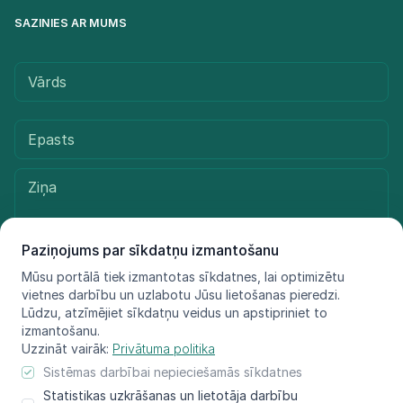
SAZINIES AR MUMS
Paziņojums par sīkdatņu izmantošanu
Mūsu portālā tiek izmantotas sīkdatnes, lai optimizētu
vietnes darbību un uzlabotu Jūsu lietošanas pieredzi.
Sūtīt ziņu
Lūdzu, atzīmējiet sīkdatņu veidus un apstipriniet to
izmantošanu.
Uzzināt vairāk:
Privātuma politika
Sistēmas darbībai nepieciešamās sīkdatnes
© LIFE FOR SPECIES, 2021 - 2025
Statistikas uzkrāšanas un lietotāja darbību
Informācija atspoguļo tikai projekta LIFE FOR SPECIES īstenotāju