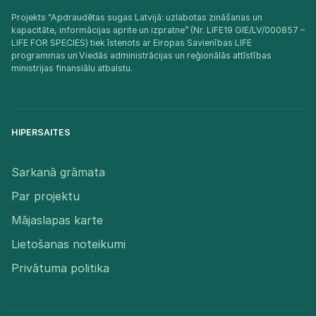
Projekts "Apdraudētas sugas Latvijā: uzlabotas zināšanas un
kapacitāte, informācijas aprite un izpratne” (Nr. LIFE19 GIE/LV/000857 –
LIFE FOR SPECIES) tiek īstenots ar Eiropas Savienības LIFE
programmas un Viedās administrācijas un reģionālās attīstības
ministrijas finansiālu atbalstu.​
HIPERSAITES
Sarkanā grāmata
Par projektu
Mājaslapas karte
Lietošanas noteikumi
Privātuma politika