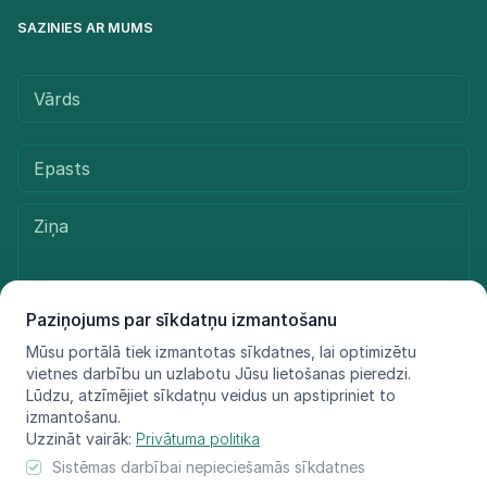
SAZINIES AR MUMS
Paziņojums par sīkdatņu izmantošanu
Mūsu portālā tiek izmantotas sīkdatnes, lai optimizētu
Sūtīt ziņu
vietnes darbību un uzlabotu Jūsu lietošanas pieredzi.
Lūdzu, atzīmējiet sīkdatņu veidus un apstipriniet to
izmantošanu.
Uzzināt vairāk:
Privātuma politika
© LIFE FOR SPECIES, 2021 - 2025
Sistēmas darbībai nepieciešamās sīkdatnes
Informācija atspoguļo tikai projekta LIFE FOR SPECIES īstenotāju