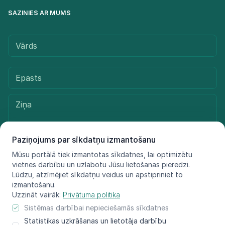
SAZINIES AR MUMS
Paziņojums par sīkdatņu izmantošanu
Mūsu portālā tiek izmantotas sīkdatnes, lai optimizētu
vietnes darbību un uzlabotu Jūsu lietošanas pieredzi.
Sūtīt ziņu
Lūdzu, atzīmējiet sīkdatņu veidus un apstipriniet to
izmantošanu.
Uzzināt vairāk:
Privātuma politika
Sistēmas darbībai nepieciešamās sīkdatnes
© LIFE FOR SPECIES, 2021 - 2025
Statistikas uzkrāšanas un lietotāja darbību
Informācija atspoguļo tikai projekta LIFE FOR SPECIES īstenotāju