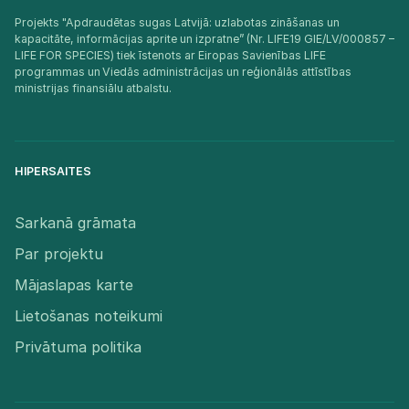
Projekts "Apdraudētas sugas Latvijā: uzlabotas zināšanas un
kapacitāte, informācijas aprite un izpratne” (Nr. LIFE19 GIE/LV/000857 –
LIFE FOR SPECIES) tiek īstenots ar Eiropas Savienības LIFE
programmas un Viedās administrācijas un reģionālās attīstības
ministrijas finansiālu atbalstu.​
HIPERSAITES
Sarkanā grāmata
Par projektu
Mājaslapas karte
Lietošanas noteikumi
Privātuma politika