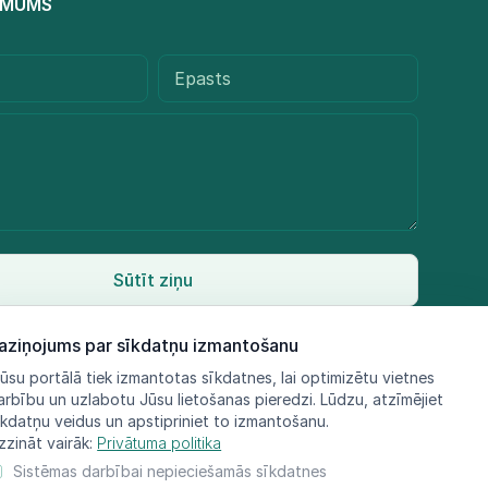
R MUMS
Sūtīt ziņu
aziņojums par sīkdatņu izmantošanu
ūsu portālā tiek izmantotas sīkdatnes, lai optimizētu vietnes
arbību un uzlabotu Jūsu lietošanas pieredzi. Lūdzu, atzīmējiet
īkdatņu veidus un apstipriniet to izmantošanu.
zzināt vairāk:
Privātuma politika
Sistēmas darbībai nepieciešamās sīkdatnes