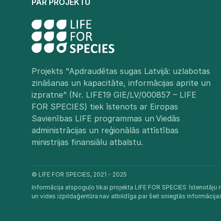
PAR PROJEKTU
Projekts "Apdraudētas sugas Latvijā: uzlabotas
zināšanas un kapacitāte, informācijas aprite un
izpratne” (Nr. LIFE19 GIE/LV/000857 – LIFE
FOR SPECIES) tiek īstenots ar Eiropas
Savienības LIFE programmas un Viedās
administrācijas un reģionālās attīstības
ministrijas finansiālu atbalstu.​
© LIFE FOR SPECIES, 2021 - 2025
Informācija atspoguļo tikai projekta LIFE FOR SPECIES īstenotāju r
un vides izpildaģentūra nav atbildīga par šeit sniegtās informācij