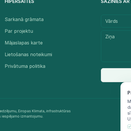
HIPERSAITES
SAZINIES A
Sarkanā grāmata
Par projektu
Mājaslapas karte
Lietošanas noteikumi
Privātuma politika
P
M
d
edzējumu, Eiropas Klimata, infrastruktūras
s
as iespējamo izmantojumu.​
U