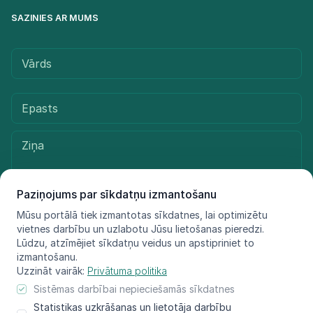
SAZINIES AR MUMS
Paziņojums par sīkdatņu izmantošanu
Mūsu portālā tiek izmantotas sīkdatnes, lai optimizētu
vietnes darbību un uzlabotu Jūsu lietošanas pieredzi.
Sūtīt ziņu
Lūdzu, atzīmējiet sīkdatņu veidus un apstipriniet to
izmantošanu.
Uzzināt vairāk:
Privātuma politika
Sistēmas darbībai nepieciešamās sīkdatnes
© LIFE FOR SPECIES, 2021 - 2025
Statistikas uzkrāšanas un lietotāja darbību
Informācija atspoguļo tikai projekta LIFE FOR SPECIES īstenotāju