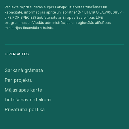
Projekts "Apdraudētas sugas Latvijā: uzlabotas zināšanas un
kapacitāte, informācijas aprite un izpratne” (Nr. LIFE19 GIE/LV/000857 –
LIFE FOR SPECIES) tiek īstenots ar Eiropas Savienības LIFE
programmas un Viedās administrācijas un reģionālās attīstības
ministrijas finansiālu atbalstu.​
HIPERSAITES
Sarkanā grāmata
Par projektu
Mājaslapas karte
Lietošanas noteikumi
Privātuma politika