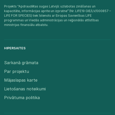
Projekts "Apdraudētas sugas Latvijā: uzlabotas zināšanas un
kapacitāte, informācijas aprite un izpratne” (Nr. LIFE19 GIE/LV/000857 –
LIFE FOR SPECIES) tiek īstenots ar Eiropas Savienības LIFE
programmas un Viedās administrācijas un reģionālās attīstības
ministrijas finansiālu atbalstu.​
HIPERSAITES
Sarkanā grāmata
Par projektu
Mājaslapas karte
Lietošanas noteikumi
Privātuma politika