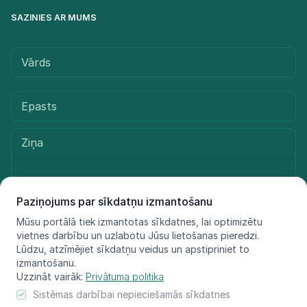
SAZINIES AR MUMS
Paziņojums par sīkdatņu izmantošanu
Mūsu portālā tiek izmantotas sīkdatnes, lai optimizētu
Sūtīt ziņu
vietnes darbību un uzlabotu Jūsu lietošanas pieredzi.
Lūdzu, atzīmējiet sīkdatņu veidus un apstipriniet to
izmantošanu.
Uzzināt vairāk:
Privātuma politika
© LIFE FOR SPECIES, 2021 - 2025
Sistēmas darbībai nepieciešamās sīkdatnes
Informācija atspoguļo tikai projekta LIFE FOR SPECIES īstenotāju