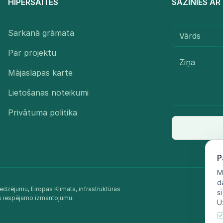
HIPERSAITES
SAZINIES A
Sarkanā grāmata
Par projektu
Mājaslapas karte
Lietošanas noteikumi
Privātuma politika
P
M
d
edzējumu, Eiropas Klimata, infrastruktūras
s
as iespējamo izmantojumu.​
U