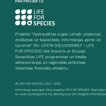
PAR PROJEKTU
Projekts "Apdraudētas sugas Latvijā: uzlabotas
zināšanas un kapacitāte, informācijas aprite un
izpratne” (Nr. LIFE19 GIE/LV/000857 – LIFE
FOR SPECIES) tiek īstenots ar Eiropas
Savienības LIFE programmas un Viedās
administrācijas un reģionālās attīstības
ministrijas finansiālu atbalstu.​
© LIFE FOR SPECIES, 2021 - 2025
Informācija atspoguļo tikai projekta LIFE FOR SPECIES īstenotāju r
un vides izpildaģentūra nav atbildīga par šeit sniegtās informācij