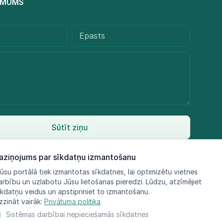
R MUMS
Sūtīt ziņu
aziņojums par sīkdatņu izmantošanu
ūsu portālā tiek izmantotas sīkdatnes, lai optimizētu vietnes
arbību un uzlabotu Jūsu lietošanas pieredzi. Lūdzu, atzīmējiet
īkdatņu veidus un apstipriniet to izmantošanu.
zzināt vairāk:
Privātuma politika
Sistēmas darbībai nepieciešamās sīkdatnes