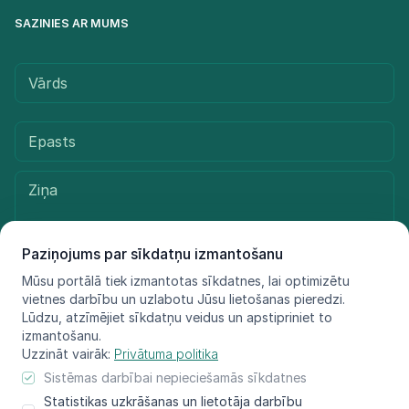
SAZINIES AR MUMS
Paziņojums par sīkdatņu izmantošanu
Mūsu portālā tiek izmantotas sīkdatnes, lai optimizētu
vietnes darbību un uzlabotu Jūsu lietošanas pieredzi.
Sūtīt ziņu
Lūdzu, atzīmējiet sīkdatņu veidus un apstipriniet to
izmantošanu.
Uzzināt vairāk:
Privātuma politika
Sistēmas darbībai nepieciešamās sīkdatnes
© LIFE FOR SPECIES, 2021 - 2025
Statistikas uzkrāšanas un lietotāja darbību
Informācija atspoguļo tikai projekta LIFE FOR SPECIES īstenotāju