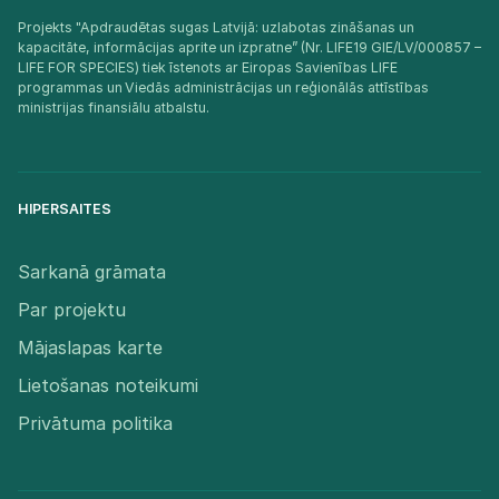
Projekts "Apdraudētas sugas Latvijā: uzlabotas zināšanas un
kapacitāte, informācijas aprite un izpratne” (Nr. LIFE19 GIE/LV/000857 –
LIFE FOR SPECIES) tiek īstenots ar Eiropas Savienības LIFE
programmas un Viedās administrācijas un reģionālās attīstības
ministrijas finansiālu atbalstu.​
HIPERSAITES
Sarkanā grāmata
Par projektu
Mājaslapas karte
Lietošanas noteikumi
Privātuma politika