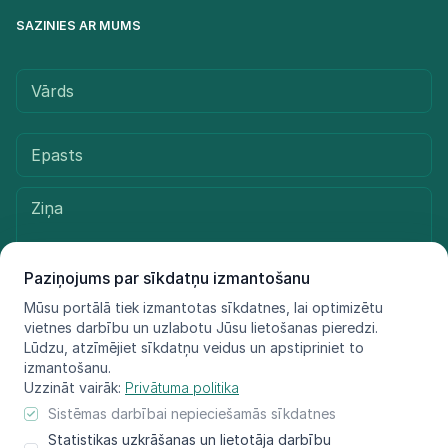
SAZINIES AR MUMS
Paziņojums par sīkdatņu izmantošanu
Mūsu portālā tiek izmantotas sīkdatnes, lai optimizētu
vietnes darbību un uzlabotu Jūsu lietošanas pieredzi.
Sūtīt ziņu
Lūdzu, atzīmējiet sīkdatņu veidus un apstipriniet to
izmantošanu.
Uzzināt vairāk:
Privātuma politika
Sistēmas darbībai nepieciešamās sīkdatnes
© LIFE FOR SPECIES, 2021 - 2025
Statistikas uzkrāšanas un lietotāja darbību
Informācija atspoguļo tikai projekta LIFE FOR SPECIES īstenotāju