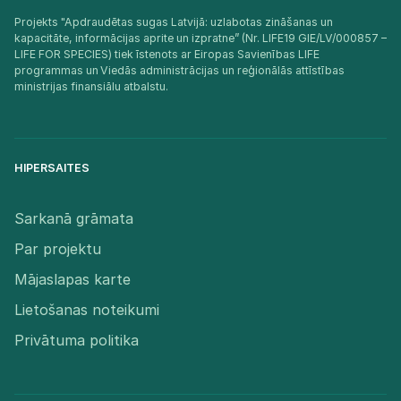
Projekts "Apdraudētas sugas Latvijā: uzlabotas zināšanas un
kapacitāte, informācijas aprite un izpratne” (Nr. LIFE19 GIE/LV/000857 –
LIFE FOR SPECIES) tiek īstenots ar Eiropas Savienības LIFE
programmas un Viedās administrācijas un reģionālās attīstības
ministrijas finansiālu atbalstu.​
HIPERSAITES
Sarkanā grāmata
Par projektu
Mājaslapas karte
Lietošanas noteikumi
Privātuma politika