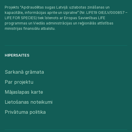
Projekts "Apdraudētas sugas Latvijā: uzlabotas zināšanas un
kapacitāte, informācijas aprite un izpratne” (Nr. LIFE19 GIE/LV/000857 –
LIFE FOR SPECIES) tiek īstenots ar Eiropas Savienības LIFE
programmas un Viedās administrācijas un reģionālās attīstības
ministrijas finansiālu atbalstu.​
HIPERSAITES
Sarkanā grāmata
Par projektu
Mājaslapas karte
Lietošanas noteikumi
Privātuma politika