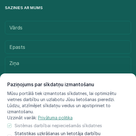
SAZINIES AR MUMS
Paziņojums par sīkdatņu izmantošanu
Mūsu portālā tiek izmantotas sīkdatnes, lai optimizētu
vietnes darbību un uzlabotu Jūsu lietošanas pieredzi.
Sūtīt ziņu
Lūdzu, atzīmējiet sīkdatņu veidus un apstipriniet to
izmantošanu.
Uzzināt vairāk:
Privātuma politika
Sistēmas darbībai nepieciešamās sīkdatnes
© LIFE FOR SPECIES, 2021 - 2025
Statistikas uzkrāšanas un lietotāja darbību
Informācija atspoguļo tikai projekta LIFE FOR SPECIES īstenotāju