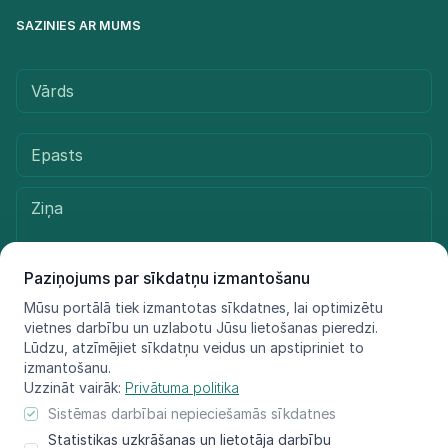
SAZINIES AR MUMS
Paziņojums par sīkdatņu izmantošanu
Mūsu portālā tiek izmantotas sīkdatnes, lai optimizētu
vietnes darbību un uzlabotu Jūsu lietošanas pieredzi.
Sūtīt ziņu
Lūdzu, atzīmējiet sīkdatņu veidus un apstipriniet to
izmantošanu.
Uzzināt vairāk:
Privātuma politika
Sistēmas darbībai nepieciešamās sīkdatnes
© LIFE FOR SPECIES, 2021 - 2025
Statistikas uzkrāšanas un lietotāja darbību
Informācija atspoguļo tikai projekta LIFE FOR SPECIES īstenotāju