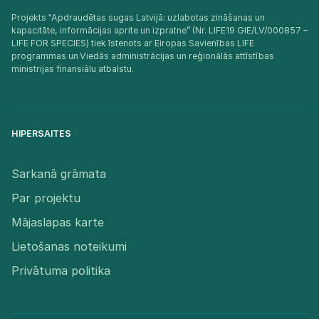
Projekts "Apdraudētas sugas Latvijā: uzlabotas zināšanas un
kapacitāte, informācijas aprite un izpratne” (Nr. LIFE19 GIE/LV/000857 –
LIFE FOR SPECIES) tiek īstenots ar Eiropas Savienības LIFE
programmas un Viedās administrācijas un reģionālās attīstības
ministrijas finansiālu atbalstu.​
HIPERSAITES
Sarkanā grāmata
Par projektu
Mājaslapas karte
Lietošanas noteikumi
Privātuma politika