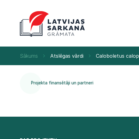
Sākums
Atslēgas vārdi
Caloboletus calo
Projekta finansētāji un partneri