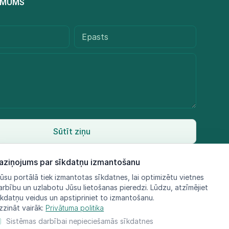
R MUMS
Sūtīt ziņu
aziņojums par sīkdatņu izmantošanu
ūsu portālā tiek izmantotas sīkdatnes, lai optimizētu vietnes
arbību un uzlabotu Jūsu lietošanas pieredzi. Lūdzu, atzīmējiet
īkdatņu veidus un apstipriniet to izmantošanu.
zzināt vairāk:
Privātuma politika
Sistēmas darbībai nepieciešamās sīkdatnes