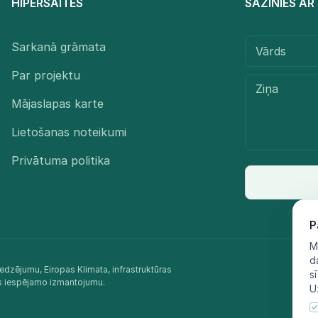
HIPERSAITES
SAZINIES A
Sarkanā grāmata
Par projektu
Mājaslapas karte
Lietošanas noteikumi
Privātuma politika
P
M
d
edzējumu, Eiropas Klimata, infrastruktūras
s
as iespējamo izmantojumu.​
U