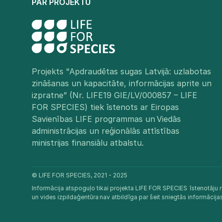
PAR PROJEKTU
Projekts "Apdraudētas sugas Latvijā: uzlabotas
zināšanas un kapacitāte, informācijas aprite un
izpratne” (Nr. LIFE19 GIE/LV/000857 – LIFE
FOR SPECIES) tiek īstenots ar Eiropas
Savienības LIFE programmas un Viedās
administrācijas un reģionālās attīstības
ministrijas finansiālu atbalstu.​
© LIFE FOR SPECIES, 2021 - 2025
Informācija atspoguļo tikai projekta LIFE FOR SPECIES īstenotāju r
un vides izpildaģentūra nav atbildīga par šeit sniegtās informācij