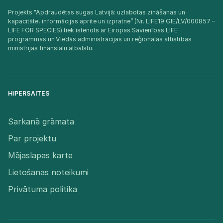
Projekts "Apdraudētas sugas Latvijā: uzlabotas zināšanas un
kapacitāte, informācijas aprite un izpratne” (Nr. LIFE19 GIE/LV/000857 –
LIFE FOR SPECIES) tiek īstenots ar Eiropas Savienības LIFE
programmas un Viedās administrācijas un reģionālās attīstības
ministrijas finansiālu atbalstu.​
HIPERSAITES
Sarkanā grāmata
Par projektu
Mājaslapas karte
Lietošanas noteikumi
Privātuma politika