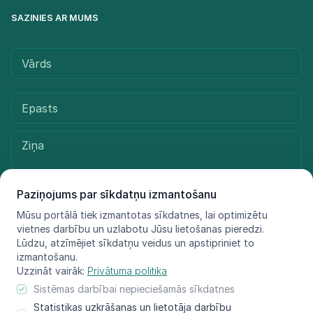
SAZINIES AR MUMS
Paziņojums par sīkdatņu izmantošanu
Mūsu portālā tiek izmantotas sīkdatnes, lai optimizētu
vietnes darbību un uzlabotu Jūsu lietošanas pieredzi.
Sūtīt ziņu
Lūdzu, atzīmējiet sīkdatņu veidus un apstipriniet to
izmantošanu.
Uzzināt vairāk:
Privātuma politika
Sistēmas darbībai nepieciešamās sīkdatnes
© LIFE FOR SPECIES, 2021 - 2025
Statistikas uzkrāšanas un lietotāja darbību
Informācija atspoguļo tikai projekta LIFE FOR SPECIES īstenotāju