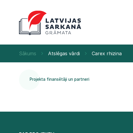
Sākums
Atslēgas vārdi
Carex rhizina
Projekta finansētāji un partneri