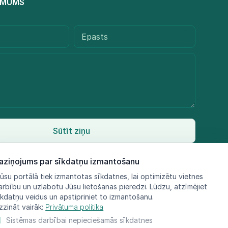
R MUMS
Sūtīt ziņu
aziņojums par sīkdatņu izmantošanu
ūsu portālā tiek izmantotas sīkdatnes, lai optimizētu vietnes
arbību un uzlabotu Jūsu lietošanas pieredzi. Lūdzu, atzīmējiet
īkdatņu veidus un apstipriniet to izmantošanu.
zzināt vairāk:
Privātuma politika
Sistēmas darbībai nepieciešamās sīkdatnes