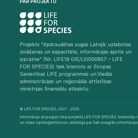
PAR PROJEKTU
Projekts "Apdraudētas sugas Latvijā: uzlabotas
zināšanas un kapacitāte, informācijas aprite un
izpratne” (Nr. LIFE19 GIE/LV/000857 – LIFE
FOR SPECIES) tiek īstenots ar Eiropas
Savienības LIFE programmas un Viedās
administrācijas un reģionālās attīstības
ministrijas finansiālu atbalstu.​
© LIFE FOR SPECIES, 2021 - 2025
Informācija atspoguļo tikai projekta LIFE FOR SPECIES īstenotāju r
un vides izpildaģentūra nav atbildīga par šeit sniegtās informācij