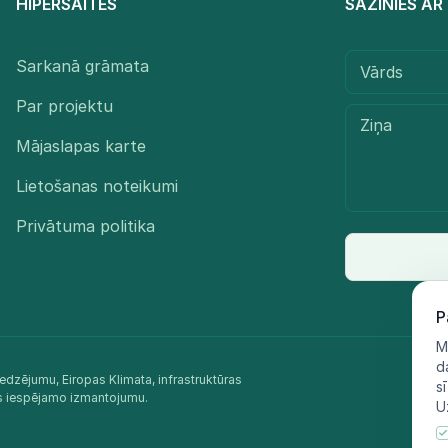
HIPERSAITES
SAZINIES A
Sarkanā grāmata
Par projektu
Mājaslapas karte
Lietošanas noteikumi
Privātuma politika
P
M
d
edzējumu, Eiropas Klimata, infrastruktūras
s
as iespējamo izmantojumu.​
U