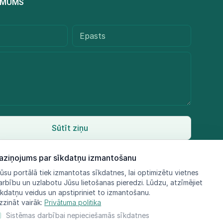
R MUMS
Sūtīt ziņu
aziņojums par sīkdatņu izmantošanu
ūsu portālā tiek izmantotas sīkdatnes, lai optimizētu vietnes
arbību un uzlabotu Jūsu lietošanas pieredzi. Lūdzu, atzīmējiet
īkdatņu veidus un apstipriniet to izmantošanu.
zzināt vairāk:
Privātuma politika
Sistēmas darbībai nepieciešamās sīkdatnes