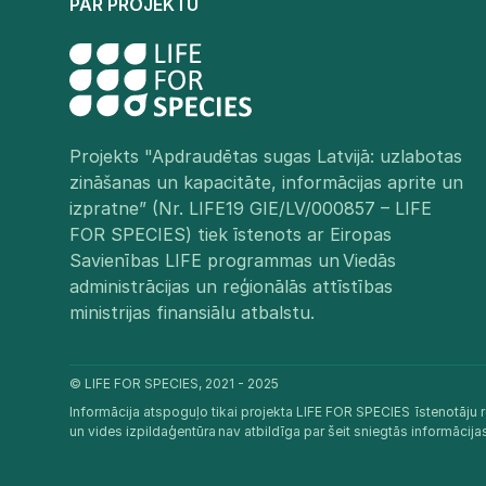
PAR PROJEKTU
Projekts "Apdraudētas sugas Latvijā: uzlabotas
zināšanas un kapacitāte, informācijas aprite un
izpratne” (Nr. LIFE19 GIE/LV/000857 – LIFE
FOR SPECIES) tiek īstenots ar Eiropas
Savienības LIFE programmas un Viedās
administrācijas un reģionālās attīstības
ministrijas finansiālu atbalstu.​
© LIFE FOR SPECIES, 2021 - 2025
Informācija atspoguļo tikai projekta LIFE FOR SPECIES īstenotāju r
un vides izpildaģentūra nav atbildīga par šeit sniegtās informācij