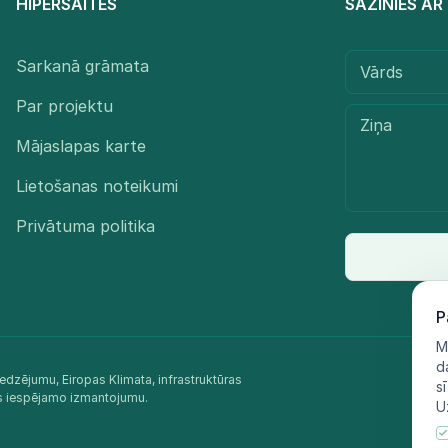
HIPERSAITES
SAZINIES A
Sarkanā grāmata
Par projektu
Mājaslapas karte
Lietošanas noteikumi
Privātuma politika
P
M
d
edzējumu, Eiropas Klimata, infrastruktūras
s
as iespējamo izmantojumu.​
U