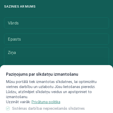
SAZINIES AR MUMS
Paziņojums par sīkdatņu izmantošanu
Mūsu portālā tiek izmantotas sīkdatnes, lai optimizētu
Sūtīt ziņu
vietnes darbību un uzlabotu Jūsu lietošanas pieredzi.
Lūdzu, atzīmējiet sīkdatņu veidus un apstipriniet to
izmantošanu.
Uzzināt vairāk:
Privātuma politika
© LIFE FOR SPECIES, 2021 - 2025
Sistēmas darbībai nepieciešamās sīkdatnes
Informācija atspoguļo tikai projekta LIFE FOR SPECIES īstenotāju