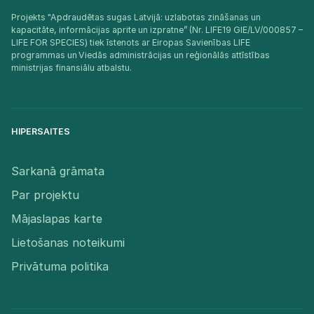
Projekts "Apdraudētas sugas Latvijā: uzlabotas zināšanas un
kapacitāte, informācijas aprite un izpratne” (Nr. LIFE19 GIE/LV/000857 –
LIFE FOR SPECIES) tiek īstenots ar Eiropas Savienības LIFE
programmas un Viedās administrācijas un reģionālās attīstības
ministrijas finansiālu atbalstu.​
HIPERSAITES
Sarkanā grāmata
Par projektu
Mājaslapas karte
Lietošanas noteikumi
Privātuma politika