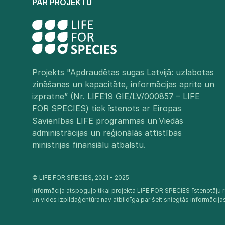
PAR PROJEKTU
Projekts "Apdraudētas sugas Latvijā: uzlabotas
zināšanas un kapacitāte, informācijas aprite un
izpratne” (Nr. LIFE19 GIE/LV/000857 – LIFE
FOR SPECIES) tiek īstenots ar Eiropas
Savienības LIFE programmas un Viedās
administrācijas un reģionālās attīstības
ministrijas finansiālu atbalstu.​
© LIFE FOR SPECIES, 2021 - 2025
Informācija atspoguļo tikai projekta LIFE FOR SPECIES īstenotāju r
un vides izpildaģentūra nav atbildīga par šeit sniegtās informācij