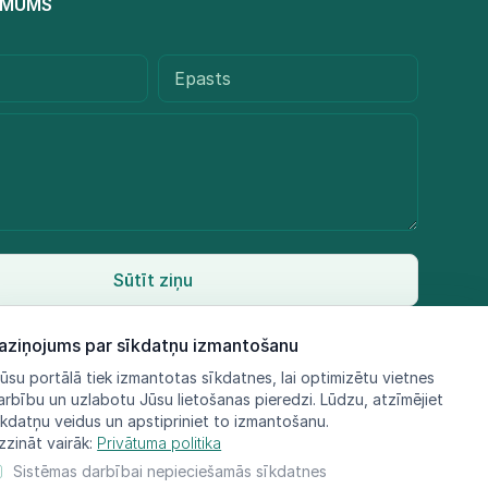
R MUMS
Sūtīt ziņu
aziņojums par sīkdatņu izmantošanu
ūsu portālā tiek izmantotas sīkdatnes, lai optimizētu vietnes
arbību un uzlabotu Jūsu lietošanas pieredzi. Lūdzu, atzīmējiet
īkdatņu veidus un apstipriniet to izmantošanu.
zzināt vairāk:
Privātuma politika
Sistēmas darbībai nepieciešamās sīkdatnes