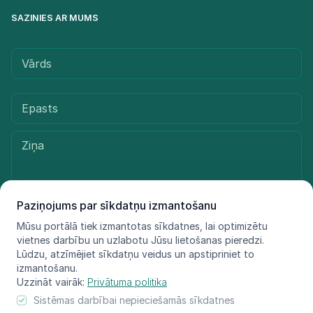
SAZINIES AR MUMS
Paziņojums par sīkdatņu izmantošanu
Mūsu portālā tiek izmantotas sīkdatnes, lai optimizētu
Sūtīt ziņu
vietnes darbību un uzlabotu Jūsu lietošanas pieredzi.
Lūdzu, atzīmējiet sīkdatņu veidus un apstipriniet to
izmantošanu.
Uzzināt vairāk:
Privātuma politika
© LIFE FOR SPECIES, 2021 - 2025
Sistēmas darbībai nepieciešamās sīkdatnes
Informācija atspoguļo tikai projekta LIFE FOR SPECIES īstenotāju