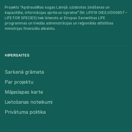
Projekts "Apdraudētas sugas Latvijā: uzlabotas zināšanas un
kapacitāte, informācijas aprite un izpratne” (Nr. LIFE19 GIE/LV/000857 –
LIFE FOR SPECIES) tiek īstenots ar Eiropas Savienības LIFE
programmas un Viedās administrācijas un reģionālās attīstības
ministrijas finansiālu atbalstu.​
HIPERSAITES
Sarkanā grāmata
Par projektu
Mājaslapas karte
Lietošanas noteikumi
Privātuma politika