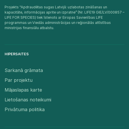
Projekts "Apdraudētas sugas Latvijā: uzlabotas zināšanas un
kapacitāte, informācijas aprite un izpratne” (Nr. LIFE19 GIE/LV/000857 –
LIFE FOR SPECIES) tiek īstenots ar Eiropas Savienības LIFE
programmas un Viedās administrācijas un reģionālās attīstības
ministrijas finansiālu atbalstu.​
HIPERSAITES
Sarkanā grāmata
Par projektu
Mājaslapas karte
Lietošanas noteikumi
Privātuma politika