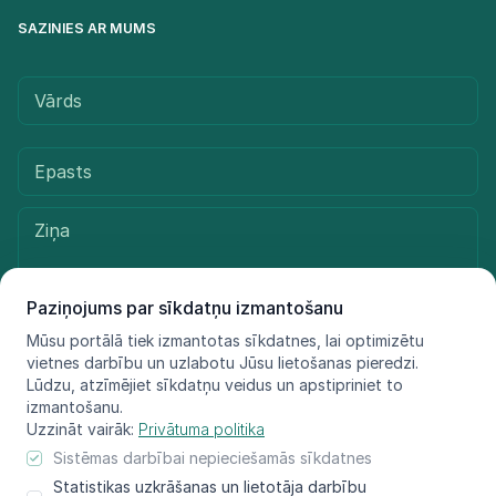
SAZINIES AR MUMS
Paziņojums par sīkdatņu izmantošanu
Mūsu portālā tiek izmantotas sīkdatnes, lai optimizētu
vietnes darbību un uzlabotu Jūsu lietošanas pieredzi.
Sūtīt ziņu
Lūdzu, atzīmējiet sīkdatņu veidus un apstipriniet to
izmantošanu.
Uzzināt vairāk:
Privātuma politika
Sistēmas darbībai nepieciešamās sīkdatnes
© LIFE FOR SPECIES, 2021 - 2025
Statistikas uzkrāšanas un lietotāja darbību
Informācija atspoguļo tikai projekta LIFE FOR SPECIES īstenotāju