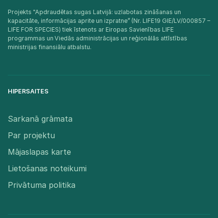
Projekts "Apdraudētas sugas Latvijā: uzlabotas zināšanas un
kapacitāte, informācijas aprite un izpratne” (Nr. LIFE19 GIE/LV/000857 –
LIFE FOR SPECIES) tiek īstenots ar Eiropas Savienības LIFE
programmas un Viedās administrācijas un reģionālās attīstības
ministrijas finansiālu atbalstu.​
HIPERSAITES
Sarkanā grāmata
Par projektu
Mājaslapas karte
Lietošanas noteikumi
Privātuma politika