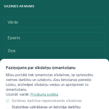
SAZINIES AR MUMS
Paziņojums par sīkdatņu izmantošanu
Mūsu portālā tiek izmantotas sīkdatnes, lai optimizētu
vietnes darbību un uzlabotu Jūsu lietošanas pieredzi.
Sūtīt ziņu
Lūdzu, atzīmējiet sīkdatņu veidus un apstipriniet to
izmantošanu.
Uzzināt vairāk:
Privātuma politika
Sistēmas darbībai nepieciešamās sīkdatnes
© LIFE FOR SPECIES, 2021 - 2025
Statistikas uzkrāšanas un lietotāja darbību
Informācija atspoguļo tikai projekta LIFE FOR SPECIES īstenotāju