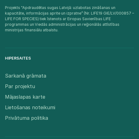
Projekts "Apdraudētas sugas Latvijā: uzlabotas zināšanas un
kapacitāte, informācijas aprite un izpratne” (Nr. LIFE19 GIE/LV/000857 –
LIFE FOR SPECIES) tiek īstenots ar Eiropas Savienības LIFE
programmas un Viedās administrācijas un reģionālās attīstības
ministrijas finansiālu atbalstu.​
HIPERSAITES
Sarkanā grāmata
Par projektu
Mājaslapas karte
Lietošanas noteikumi
Privātuma politika