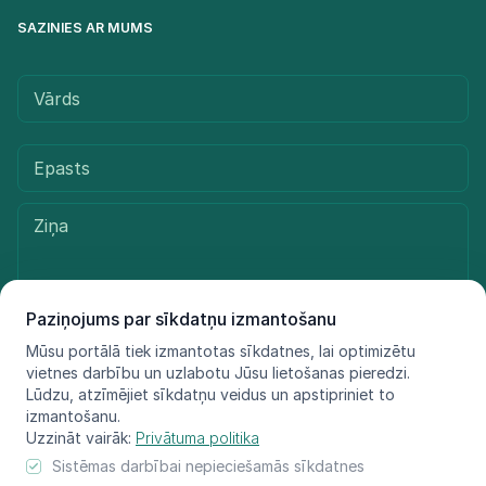
SAZINIES AR MUMS
Paziņojums par sīkdatņu izmantošanu
Mūsu portālā tiek izmantotas sīkdatnes, lai optimizētu
Sūtīt ziņu
vietnes darbību un uzlabotu Jūsu lietošanas pieredzi.
Lūdzu, atzīmējiet sīkdatņu veidus un apstipriniet to
izmantošanu.
Uzzināt vairāk:
Privātuma politika
© LIFE FOR SPECIES, 2021 - 2025
Sistēmas darbībai nepieciešamās sīkdatnes
Informācija atspoguļo tikai projekta LIFE FOR SPECIES īstenotāju