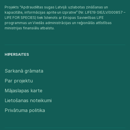
Projekts "Apdraudētas sugas Latvijā: uzlabotas zināšanas un
kapacitāte, informācijas aprite un izpratne” (Nr. LIFE19 GIE/LV/000857 –
LIFE FOR SPECIES) tiek īstenots ar Eiropas Savienības LIFE
programmas un Viedās administrācijas un reģionālās attīstības
ministrijas finansiālu atbalstu.​
HIPERSAITES
Sarkanā grāmata
Par projektu
Mājaslapas karte
Lietošanas noteikumi
Privātuma politika