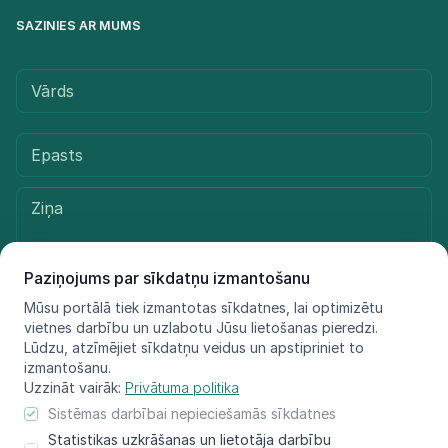
SAZINIES AR MUMS
Paziņojums par sīkdatņu izmantošanu
Mūsu portālā tiek izmantotas sīkdatnes, lai optimizētu
vietnes darbību un uzlabotu Jūsu lietošanas pieredzi.
Sūtīt ziņu
Lūdzu, atzīmējiet sīkdatņu veidus un apstipriniet to
izmantošanu.
Uzzināt vairāk:
Privātuma politika
Sistēmas darbībai nepieciešamās sīkdatnes
© LIFE FOR SPECIES, 2021 - 2025
Statistikas uzkrāšanas un lietotāja darbību
Informācija atspoguļo tikai projekta LIFE FOR SPECIES īstenotāju