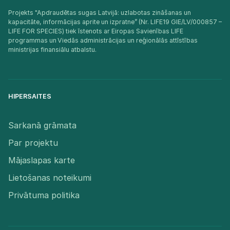
Projekts "Apdraudētas sugas Latvijā: uzlabotas zināšanas un
kapacitāte, informācijas aprite un izpratne” (Nr. LIFE19 GIE/LV/000857 –
LIFE FOR SPECIES) tiek īstenots ar Eiropas Savienības LIFE
programmas un Viedās administrācijas un reģionālās attīstības
ministrijas finansiālu atbalstu.​
HIPERSAITES
Sarkanā grāmata
Par projektu
Mājaslapas karte
Lietošanas noteikumi
Privātuma politika