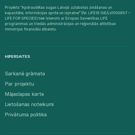
Projekts "Apdraudētas sugas Latvijā: uzlabotas zināšanas un
kapacitāte, informācijas aprite un izpratne” (Nr. LIFE19 GIE/LV/000857 –
LIFE FOR SPECIES) tiek īstenots ar Eiropas Savienības LIFE
programmas un Viedās administrācijas un reģionālās attīstības
ministrijas finansiālu atbalstu.​
HIPERSAITES
Sarkanā grāmata
Par projektu
Mājaslapas karte
Lietošanas noteikumi
Privātuma politika