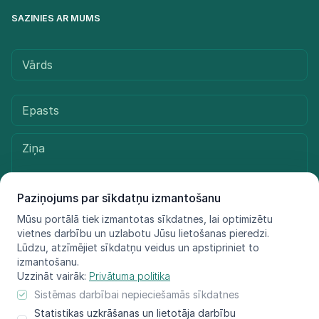
SAZINIES AR MUMS
Paziņojums par sīkdatņu izmantošanu
Mūsu portālā tiek izmantotas sīkdatnes, lai optimizētu
vietnes darbību un uzlabotu Jūsu lietošanas pieredzi.
Sūtīt ziņu
Lūdzu, atzīmējiet sīkdatņu veidus un apstipriniet to
izmantošanu.
Uzzināt vairāk:
Privātuma politika
Sistēmas darbībai nepieciešamās sīkdatnes
© LIFE FOR SPECIES, 2021 - 2025
Statistikas uzkrāšanas un lietotāja darbību
Informācija atspoguļo tikai projekta LIFE FOR SPECIES īstenotāju