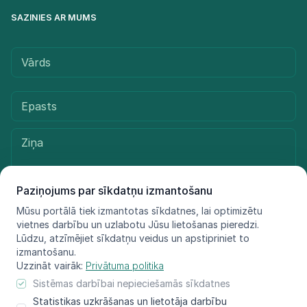
SAZINIES AR MUMS
Paziņojums par sīkdatņu izmantošanu
Mūsu portālā tiek izmantotas sīkdatnes, lai optimizētu
vietnes darbību un uzlabotu Jūsu lietošanas pieredzi.
Sūtīt ziņu
Lūdzu, atzīmējiet sīkdatņu veidus un apstipriniet to
izmantošanu.
Uzzināt vairāk:
Privātuma politika
Sistēmas darbībai nepieciešamās sīkdatnes
© LIFE FOR SPECIES, 2021 - 2025
Statistikas uzkrāšanas un lietotāja darbību
Informācija atspoguļo tikai projekta LIFE FOR SPECIES īstenotāju