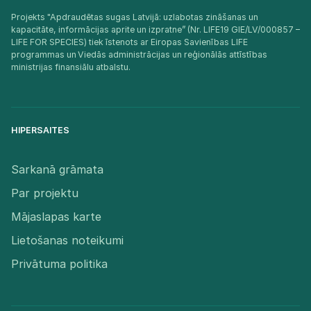
Projekts "Apdraudētas sugas Latvijā: uzlabotas zināšanas un
kapacitāte, informācijas aprite un izpratne” (Nr. LIFE19 GIE/LV/000857 –
LIFE FOR SPECIES) tiek īstenots ar Eiropas Savienības LIFE
programmas un Viedās administrācijas un reģionālās attīstības
ministrijas finansiālu atbalstu.​
HIPERSAITES
Sarkanā grāmata
Par projektu
Mājaslapas karte
Lietošanas noteikumi
Privātuma politika