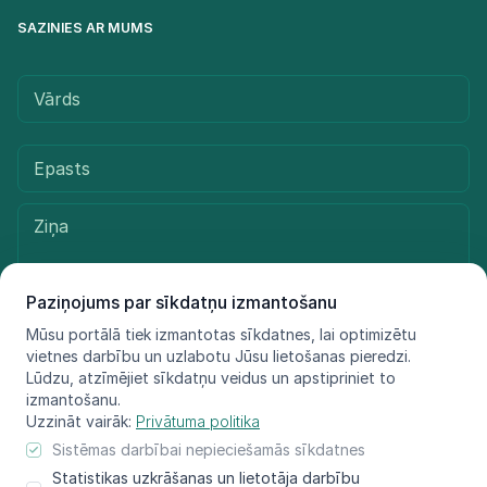
SAZINIES AR MUMS
Paziņojums par sīkdatņu izmantošanu
Mūsu portālā tiek izmantotas sīkdatnes, lai optimizētu
vietnes darbību un uzlabotu Jūsu lietošanas pieredzi.
Sūtīt ziņu
Lūdzu, atzīmējiet sīkdatņu veidus un apstipriniet to
izmantošanu.
Uzzināt vairāk:
Privātuma politika
Sistēmas darbībai nepieciešamās sīkdatnes
© LIFE FOR SPECIES, 2021 - 2025
Statistikas uzkrāšanas un lietotāja darbību
Informācija atspoguļo tikai projekta LIFE FOR SPECIES īstenotāju