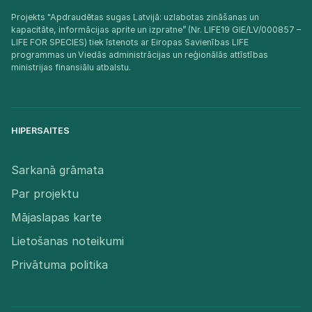
Projekts "Apdraudētas sugas Latvijā: uzlabotas zināšanas un
kapacitāte, informācijas aprite un izpratne” (Nr. LIFE19 GIE/LV/000857 –
LIFE FOR SPECIES) tiek īstenots ar Eiropas Savienības LIFE
programmas un Viedās administrācijas un reģionālās attīstības
ministrijas finansiālu atbalstu.​
HIPERSAITES
Sarkanā grāmata
Par projektu
Mājaslapas karte
Lietošanas noteikumi
Privātuma politika