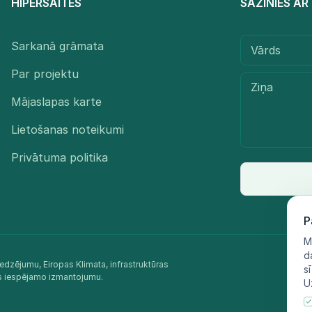
HIPERSAITES
SAZINIES A
Sarkanā grāmata
Par projektu
Mājaslapas karte
Lietošanas noteikumi
Privātuma politika
P
M
d
edzējumu, Eiropas Klimata, infrastruktūras
s
as iespējamo izmantojumu.​
U