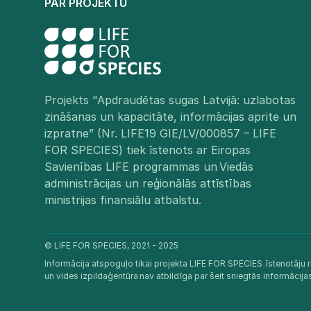
PAR PROJEKTU
Projekts "Apdraudētas sugas Latvijā: uzlabotas
zināšanas un kapacitāte, informācijas aprite un
izpratne” (Nr. LIFE19 GIE/LV/000857 – LIFE
FOR SPECIES) tiek īstenots ar Eiropas
Savienības LIFE programmas un Viedās
administrācijas un reģionālās attīstības
ministrijas finansiālu atbalstu.​
© LIFE FOR SPECIES, 2021 - 2025
Informācija atspoguļo tikai projekta LIFE FOR SPECIES īstenotāju r
un vides izpildaģentūra nav atbildīga par šeit sniegtās informācij