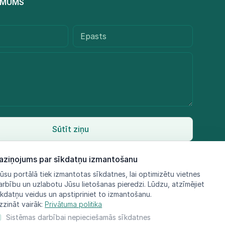
R MUMS
Sūtīt ziņu
aziņojums par sīkdatņu izmantošanu
ūsu portālā tiek izmantotas sīkdatnes, lai optimizētu vietnes
arbību un uzlabotu Jūsu lietošanas pieredzi. Lūdzu, atzīmējiet
īkdatņu veidus un apstipriniet to izmantošanu.
zzināt vairāk:
Privātuma politika
Sistēmas darbībai nepieciešamās sīkdatnes