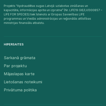
Projekts "Apdraudētas sugas Latvijā: uzlabotas zināšanas un
kapacitāte, informācijas aprite un izpratne” (Nr. LIFE19 GIE/LV/000857 –
LIFE FOR SPECIES) tiek īstenots ar Eiropas Savienības LIFE
programmas un Viedās administrācijas un reģionālās attīstības
ministrijas finansiālu atbalstu.​
HIPERSAITES
Sarkanā grāmata
Par projektu
Mājaslapas karte
Lietošanas noteikumi
Privātuma politika