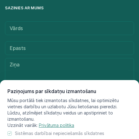
SAZINIES AR MUMS
Paziņojums par sīkdatņu izmantošanu
Mūsu portālā tiek izmantotas sīkdatnes, lai optimizētu
Sūtīt ziņu
vietnes darbību un uzlabotu Jūsu lietošanas pieredzi.
Lūdzu, atzīmējiet sīkdatņu veidus un apstipriniet to
izmantošanu.
Uzzināt vairāk:
Privātuma politika
© LIFE FOR SPECIES, 2021 - 2025
Sistēmas darbībai nepieciešamās sīkdatnes
Informācija atspoguļo tikai projekta LIFE FOR SPECIES īstenotāju